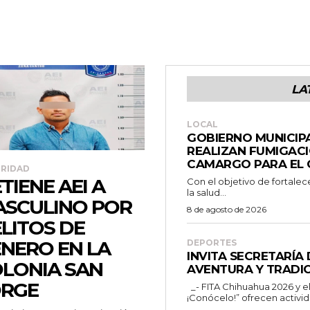
LA
LOCAL
GOBIERNO MUNICIPA
REALIZAN FUMIGACI
CAMARGO PARA EL 
RIDAD
TIENE AEI A
Con el objetivo de fortale
la salud...
SCULINO POR
8 de agosto de 2026
LITOS DE
NERO EN LA
DEPORTES
INVITA SECRETARÍA
LONIA SAN
AVENTURA Y TRADIC
ORGE
_- FITA Chihuahua 2026 y el programa “Chihuahua es para ti
¡Conócelo!” ofrecen activid