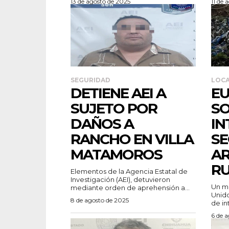
13 de agosto de 2025
11 de 
SEGURIDAD
LOC
DETIENE AEI A
EU
SUJETO POR
S
DAÑOS A
IN
RANCHO EN VILLA
SE
MATAMOROS
A
RU
Elementos de la Agencia Estatal de
Investigación (AEI), detuvieron
Un mi
mediante orden de aprehensión a...
Unido
8 de agosto de 2025
de int
6 de 