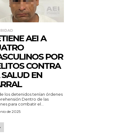
RIDAD
TIENE AEI A
UATRO
SCULINOS POR
LITOS CONTRA
 SALUD EN
RRAL
e los detenidos tenían órdenes
nsión Dentro de las
nes para combatir el...
unio de 2025