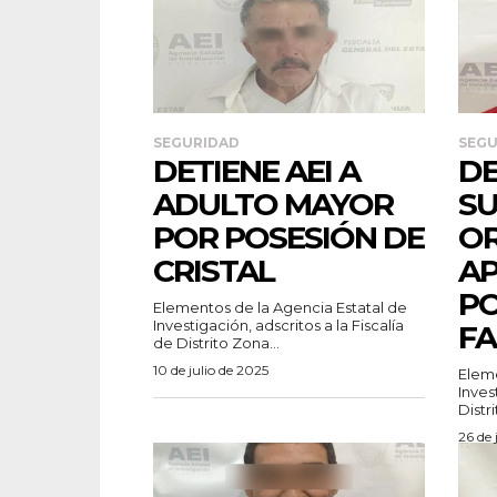
SEGURIDAD
SEGU
DETIENE AEI A
DE
ADULTO MAYOR
SU
POR POSESIÓN DE
OR
CRISTAL
AP
PO
Elementos de la Agencia Estatal de
Investigación, adscritos a la Fiscalía
FA
de Distrito Zona...
10 de julio de 2025
Eleme
Inves
Distri
26 de 