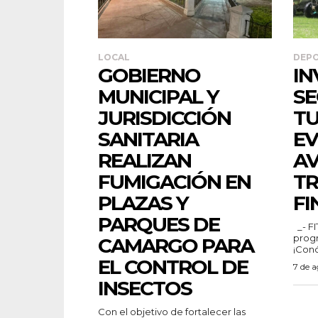
LOCAL
DEP
GOBIERNO
IN
MUNICIPAL Y
SE
JURISDICCIÓN
TU
SANITARIA
EV
REALIZAN
AV
FUMIGACIÓN EN
TR
PLAZAS Y
FI
PARQUES DE
_- FITA Chihuahua 2026 y el
progr
CAMARGO PARA
¡Conó
EL CONTROL DE
7 de 
INSECTOS
Con el objetivo de fortalecer las