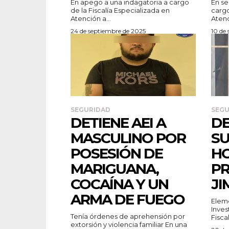
En apego a una indagatoria a cargo
En se
de la Fiscalía Especializada en
cargo
Atención a...
Atenc
24 de septiembre de 2025
10 de
SEGURIDAD
SEGU
DETIENE AEI A
DE
MASCULINO POR
SU
POSESIÓN DE
HO
MARIGUANA,
PR
COCAÍNA Y UN
JI
ARMA DE FUEGO
Eleme
Inves
Tenía órdenes de aprehensión por
Fiscal
extorsión y violencia familiar En una