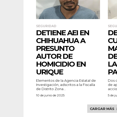
SEGURIDAD
SEGU
DETIENE AEI EN
DE
CHIHUAHUA A
C
PRESUNTO
MA
AUTOR DE
DE
HOMICIDIO EN
LA
URIQUE
PA
Elementos de la Agencia Estatal de
Dos d
Investigación, adscritos a la Fiscalía
de aprehe
de Distrito Zona...
accio
10 de junio de 2025
5 de j
CARGAR MÁS