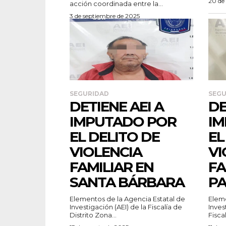
20 de
acción coordinada entre la...
3 de septiembre de 2025
SEGURIDAD
SEGU
DETIENE AEI A
DE
IMPUTADO POR
IM
EL DELITO DE
EL
VIOLENCIA
VI
FAMILIAR EN
FA
SANTA BÁRBARA
PA
Elementos de la Agencia Estatal de
Eleme
Investigación (AEI) de la Fiscalía de
Inves
Distrito Zona...
Fiscal