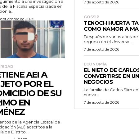
guimiento a una investigación a
7 de agosto de 2026
 de la Fiscalía Especializada en
ión a...
GOSSIP
 septiembre de 2025
TENOCH HUERTA TA
COMO NAMOR A MA
Después de varios años de
regreso en el Universo...
7 de agosto de 2026
ECONOMÍA
RIDAD
EL NIETO DE CARLO
TIENE AEI A
CONVERTIRSE EN UN
JETO POR EL
NEGOCIOS
La familia de Carlos Slim c
MICIDIO DE SU
nueva...
IMO EN
7 de agosto de 2026
MÉNEZ
ntos de la Agencia Estatal de
tigación (AEI) adscritos a la
ía de Distrito...