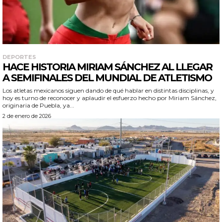
DEPORTES
HACE HISTORIA MIRIAM SÁNCHEZ AL LLEGAR
A SEMIFINALES DEL MUNDIAL DE ATLETISMO
Los atletas mexicanos siguen dando de qué hablar en distintas disciplinas, y
hoy es turno de reconocer y aplaudir el esfuerzo hecho por Miriam Sánchez,
originaria de Puebla, ya...
2 de enero de 2026