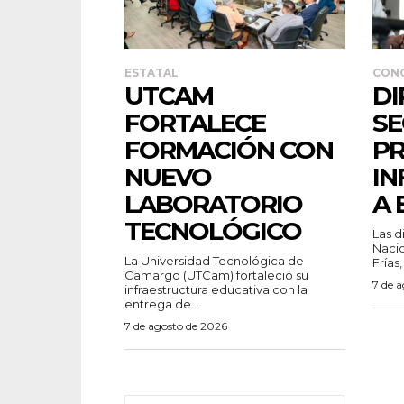
ESTATAL
CON
UTCAM
DI
FORTALECE
SE
FORMACIÓN CON
P
NUEVO
IN
LABORATORIO
A 
TECNOLÓGICO
Las d
Nacio
La Universidad Tecnológica de
Frías,
Camargo (UTCam) fortaleció su
7 de 
infraestructura educativa con la
entrega de...
7 de agosto de 2026