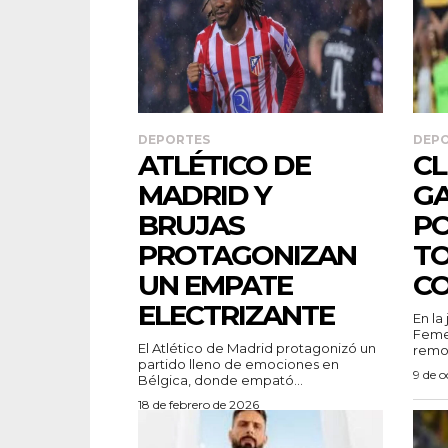
DEPORTES
DEP
ATLÉTICO DE
CL
MADRID Y
GA
BRUJAS
PO
PROTAGONIZAN
TO
UN EMPATE
C
ELECTRIZANTE
En la
Femen
El Atlético de Madrid protagonizó un
remon
partido lleno de emociones en
9 de 
Bélgica, donde empató...
18 de febrero de 2026