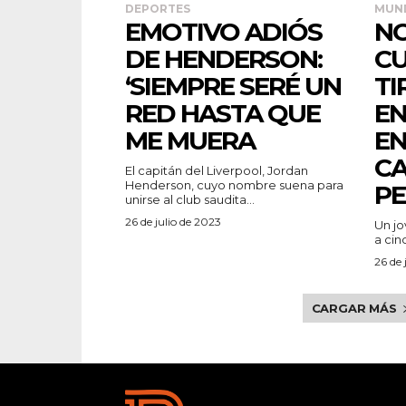
DEPORTES
MUN
EMOTIVO ADIÓS
NO
DE HENDERSON:
CU
‘SIEMPRE SERÉ UN
TI
RED HASTA QUE
E
ME MUERA
EN
C
El capitán del Liverpool, Jordan
Henderson, cuyo nombre suena para
PE
unirse al club saudita...
26 de julio de 2023
Un jo
a cin
26 de 
CARGAR MÁS