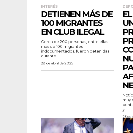
INTERÉS
DEP
DETIENEN MÁS DE
EL
100 MIGRANTES
UN
EN CLUB ILEGAL
PR
PR
Cerca de 200 personas, entre ellas
más de 100 migrantes
CO
indocumentados, fueron detenidas
durante...
NU
28 de abril de 2025
PA
AF
N
Noticias 
muy c
conta
y...
25 de