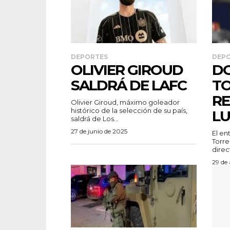
DEPORTES
DEP
OLIVIER GIROUD
D
SALDRÁ DE LAFC
T
RE
Olivier Giroud, máximo goleador
histórico de la selección de su país,
LU
saldrá de Los...
27 de junio de 2025
El e
Torre
direc
29 de 