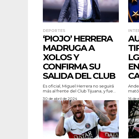
DEPORTES
INTE
‘PIOJO’ HERRERA
AU
MADRUGA A
TI
XOLOS Y
L
CONFIRMA SU
EN
SALIDA DEL CLUB
C
Es oficial, Miguel Herrera no seguirá
Ander
más al frente del Club Tijuana, y fue...
mató 
30 de abril de 2024
16 de 