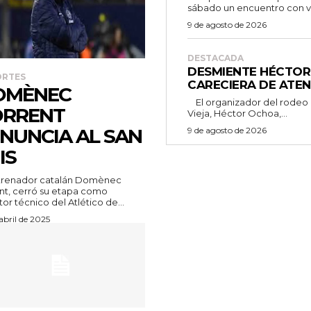
sábado un encuentro con ve
9 de agosto de 2026
DESTACADA
DESMIENTE HÉCTO
ORTES
CARECIERA DE ATE
OMÈNEC
El organizador del rodeo realizado este domingo en la Arena Tierra
ORRENT
Vieja, Héctor Ochoa,...
NUNCIA AL SAN
9 de agosto de 2026
IS
ntrenador catalán Domènec
nt, cerró su etapa como
tor técnico del Atlético de...
abril de 2025