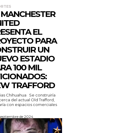
ORTES
 MANCHESTER
ITED
ESENTA EL
OYECTO PARA
NSTRUIR UN
EVO ESTADIO
RA 100 MIL
ICIONADOS:
EW TRAFFORD
Chihuahua Se construiría
erca del actual Old Trafford,
ría con espacios comerciales
 septiembre de 2024