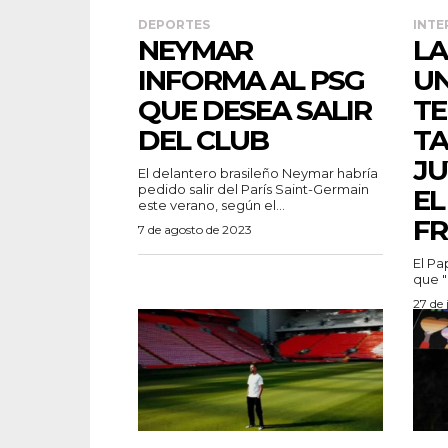
DEPORTES
INTE
NEYMAR
LA
INFORMA AL PSG
UN
QUE DESEA SALIR
TE
DEL CLUB
T
JU
El delantero brasileño Neymar habría
pedido salir del París Saint-Germain
EL
este verano, según el...
FR
7 de agosto de 2023
El Pa
que "l
27 de 