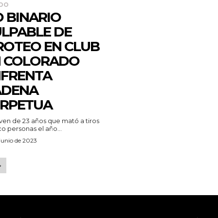
DO
 BINARIO
LPABLE DE
ROTEO EN CLUB
N COLORADO
FRENTA
ADENA
RPETUA
ven de 23 años que mató a tiros
co personas el año...
junio de 2023