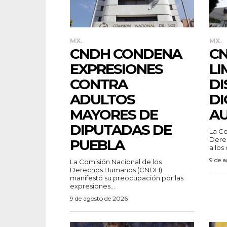
MX.
MX.
CNDH CONDENA
CN
EXPRESIONES
LI
CONTRA
DI
ADULTOS
DI
MAYORES DE
A
DIPUTADAS DE
La Co
Dere
PUEBLA
a los 
9 de 
La Comisión Nacional de los
Derechos Humanos (CNDH)
manifestó su preocupación por las
expresiones...
9 de agosto de 2026