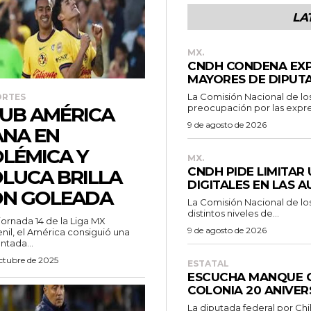
LA
MX.
CNDH CONDENA EXP
MAYORES DE DIPUT
La Comisión Nacional de l
ORTES
preocupación por las expre
UB AMÉRICA
9 de agosto de 2026
NA EN
LÉMICA Y
MX.
CNDH PIDE LIMITAR
LUCA BRILLA
DIGITALES EN LAS A
ON GOLEADA
La Comisión Nacional de l
distintos niveles de...
 jornada 14 de la Liga MX
9 de agosto de 2026
il, el América consiguió una
tada...
octubre de 2025
ESTATAL
ESCUCHA MANQUE G
COLONIA 20 ANIVER
La diputada federal por Ch