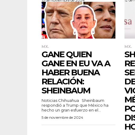
13 de noviembre de 2024
12 de
MX.
MX.
GANE QUIEN
S
GANE EN EU VA A
RE
HABER BUENA
SE
RELACIÓN:
DE
SHEINBAUM
VI
MÉ
Noticias Chihuahua Sheinbaum
respondió a Trump que México ha
P
hecho un gran esfuerzo en el...
DI
5 de noviembre de 2024
HO