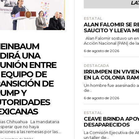
LA
ESTATAL
ALAN FALOMIR SE R
SAUCITO Y LLEVA M
Alan Falomir sostuvo un encuentro con simpatizantes del Partido
Acción Nacional (PAN) de la.
HEINBAUM
6 de agosto de 2026
DIRÁ UNA
UNIÓN ENTRE
DESTACADA
IRRUMPEN EN VIVIE
 EQUIPO DE
EN LA COLONIA RA
ANSICIÓN DE
Un hombre fue asesinado a b
UMP Y
de...
6 de agosto de 2026
UTORIDADES
XICANAS
ESTATAL
CEAVE BRINDA APOY
 Chihuahua La mandataria
DESAPARECIDOS
esperar que no haya
aciones a las remesas por las...
La Comisión Ejecutiva de A
un taller de...