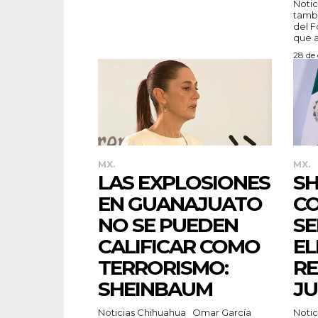
Noticias
tambi
del F
que a
28 de
MX.
MX.
LAS EXPLOSIONES
S
EN GUANAJUATO
CO
NO SE PUEDEN
SE
CALIFICAR COMO
EL
TERRORISMO:
R
SHEINBAUM
JU
Noticias Chihuahua Omar García
Noticias