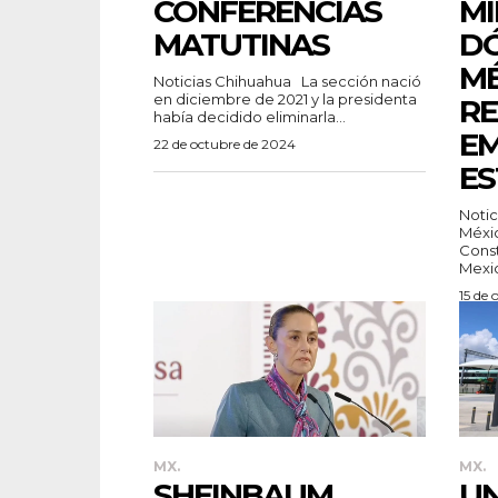
CONFERENCIAS
MI
MATUTINAS
DÓ
MÉ
Noticias Chihuahua La sección nació
en diciembre de 2021 y la presidenta
RE
había decidido eliminarla...
EM
22 de octubre de 2024
ES
Noticia
Méxic
Const
Mexic
15 de 
MX.
MX.
SHEINBAUM
UN