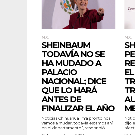
MX.
MX.
SHEINBAUM
S
TODAVÍA NO SE
PE
HA MUDADO A
RE
PALACIO
EL
NACIONAL; DICE
TR
QUE LO HARÁ
TR
ANTES DE
A
FINALIZAR EL AÑO
ME
Noticias Chihuahua “Ya pronto nos
Noticias
vamos a mudar, todavía estamos ahí
dijo 
en el departamento”, respondió...
afect