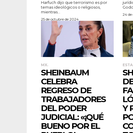
Harfuch dijo que terrorismo es por
juríd
temas ideológicos o religiosos,
Godoy
mientras...
24 de
25 de octubre de 2024
MX.
ESTA
SHEINBAUM
SH
CELEBRA
DE
REGRESO DE
FA
TRABAJADORES
LÓ
DEL PODER
Y 
JUDICIAL: «¡QUÉ
PO
BUENO POR EL
CO