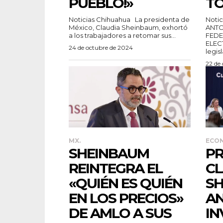
PUEBLO!»
TO
Noticias Chihuahua La presidenta de
Notici
México, Claudia Sheinbaum, exhortó
ANTO
a los trabajadores a retomar sus...
FEDE
ELECTORAL Chi
24 de octubre de 2024
legisl
22 de
MX.
ECO
SHEINBAUM
PR
REINTEGRA EL
CL
«QUIÉN ES QUIÉN
S
EN LOS PRECIOS»
AN
DE AMLO A SUS
IN