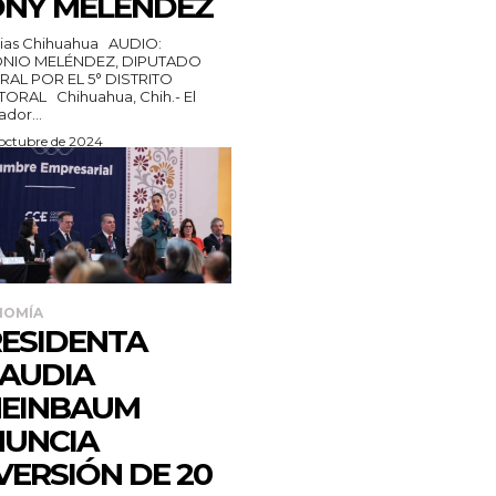
NY MELENDEZ
as Chihuahua AUDIO:
NIO MELÉNDEZ, DIPUTADO
RAL POR EL 5° DISTRITO
huahua, Chih.- El
ador...
 octubre de 2024
NOMÍA
ESIDENTA
AUDIA
HEINBAUM
UNCIA
VERSIÓN DE 20