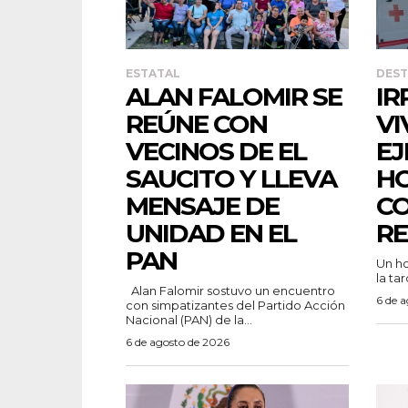
ESTATAL
DES
ALAN FALOMIR SE
IR
REÚNE CON
VI
VECINOS DE EL
EJ
SAUCITO Y LLEVA
HO
MENSAJE DE
C
UNIDAD EN EL
RE
PAN
Un ho
la tar
Alan Falomir sostuvo un encuentro
6 de 
con simpatizantes del Partido Acción
Nacional (PAN) de la...
6 de agosto de 2026