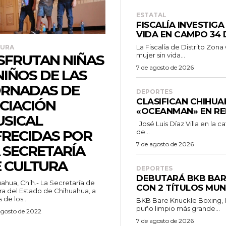
ESTATAL
FISCALÍA INVESTIG
VIDA EN CAMPO 34
La Fiscalía de Distrito Zon
TURA
mujer sin vida...
SFRUTAN NIÑAS
7 de agosto de 2026
NIÑOS DE LAS
RNADAS DE
DEPORTES
CLASIFICAN CHIHUA
ICIACIÓN
«OCEANMAN» EN RE
SICAL
José Luis Díaz Villa en la categoría 60/69 años tras registrar un tiempo
RECIDAS POR
de...
7 de agosto de 2026
 SECRETARÍA
 CULTURA
DEPORTES
DEBUTARÁ BKB BAR
ahua, Chih.- La Secretaría de
CON 2 TÍTULOS MUN
ra del Estado de Chihuahua, a
 de los...
BKB Bare Knuckle Boxing, l
puño limpio más grande...
agosto de 2022
7 de agosto de 2026