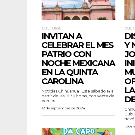
CULTURA
CUL
INVITAN A
DI
CELEBRAR EL MES
Y 
PATRIO CON
JO
NOCHE MEXICANA
IN
EN LA QUINTA
MU
CAROLINA
OF
LA
Noticias Chihuahua Este sábado 14 a
partir de las 18:30 horas, con venta de
DE
comida...
12 de septiembre de 2024
Chihu
Cultu
través
15 de 