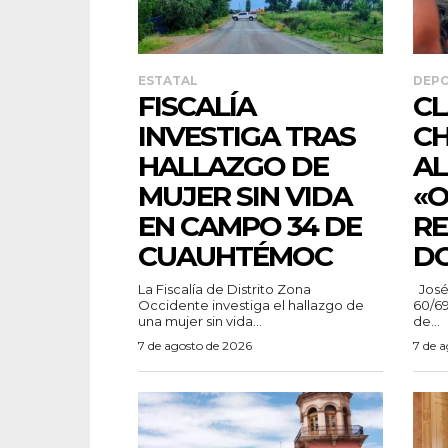
ESTATAL
DEP
FISCALÍA
CL
INVESTIGA TRAS
CH
HALLAZGO DE
AL
MUJER SIN VIDA
«O
EN CAMPO 34 DE
RE
CUAUHTÉMOC
DO
La Fiscalía de Distrito Zona
José Luis Díaz Villa en la categoría
Occidente investiga el hallazgo de
60/69
una mujer sin vida...
de...
7 de agosto de 2026
7 de 