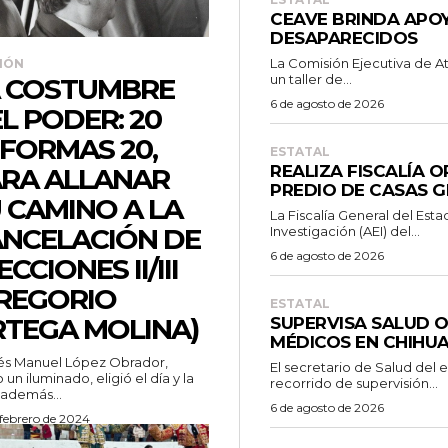
CEAVE BRINDA APOY
DESAPARECIDOS
La Comisión Ejecutiva de A
IÓN
un taller de...
 COSTUMBRE
6 de agosto de 2026
L PODER: 20
FORMAS 20,
ESTATAL
REALIZA FISCALÍA 
RA ALLANAR
PREDIO DE CASAS 
 CAMINO A LA
La Fiscalía General del Esta
NCELACIÓN DE
Investigación (AEI) del...
6 de agosto de 2026
ECCIONES II/III
REGORIO
ESTATAL
TEGA MOLINA)
SUPERVISA SALUD 
MÉDICOS EN CHIHU
és Manuel López Obrador,
El secretario de Salud del 
un iluminado, eligió el día y la
recorrido de supervisión...
 además...
6 de agosto de 2026
 febrero de 2024