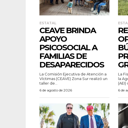
ESTATAL
ESTA
CEAVE BRINDA
RE
APOYO
OP
PSICOSOCIAL A
BÚ
FAMILIAS DE
PR
DESAPARECIDOS
G
La Comisión Ejecutiva de Atención a
La Fi
Víctimas (CEAVE) Zona Sur realizó un
la Ag
taller de...
(AEI) 
6 de agosto de 2026
6 de 