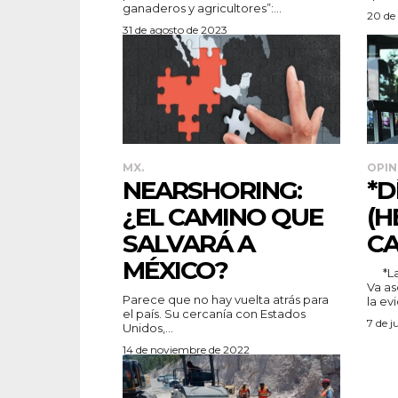
ganaderos y agricultores”:...
20 de
31 de agosto de 2023
MX.
OPIN
NEARSHORING:
*D
¿EL CAMINO QUE
(H
SALVARÁ A
CA
MÉXICO?
*La complicidad de Peña Nieto*
Va as
Parece que no hay vuelta atrás para
la ev
el país. Su cercanía con Estados
7 de j
Unidos,...
14 de noviembre de 2022