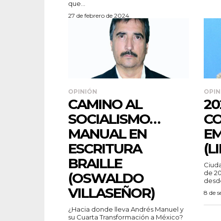
que...
27 de febrero de 2024
OPINIÓN
OPIN
CAMINO AL
20
SOCIALISMO…
CO
MANUAL EN
E
ESCRITURA
(L
BRAILLE
Ciuda
de 20
(OSWALDO
desde
VILLASEÑOR)
8 de 
¿Hacia donde lleva Andrés Manuel y
su Cuarta Transformación a México?