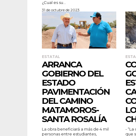
¿Cual es su...
31 de octubre de 2023
ESTATAL
ESTA
ARRANCA
C
GOBIERNO DEL
GO
ESTADO
ES
PAVIMENTACIÓN
CA
DEL CAMINO
CO
MATAMOROS-
LO
SANTA ROSALÍA
CH
La obra beneficiará a más de 4 mil
- “La
personas entre estudiantes,
que s