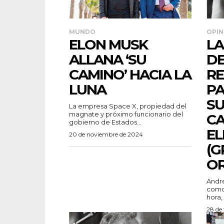
MUNDO
OPIN
ELON MUSK
LA
ALLANA ‘SU
DE
CAMINO’ HACIA LA
RE
LUNA
PA
SU
La empresa Space X, propiedad del
magnate y próximo funcionario del
CA
gobierno de Estados...
EL
20 de noviembre de 2024
(G
OR
Andr
como 
hora,
28 de