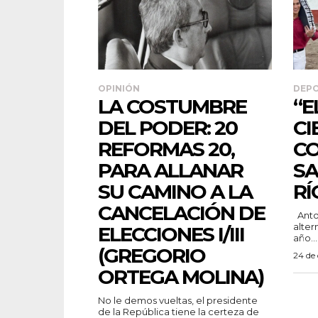
OPINIÓN
DEP
LA COSTUMBRE
“E
DEL PODER: 20
CI
REFORMAS 20,
CO
PARA ALLANAR
SA
SU CAMINO A LA
RÍ
CANCELACIÓN DE
Antonio García “El Chihuahua” da la
alter
ELECCIONES I/III
año...
(GREGORIO
24 de
ORTEGA MOLINA)
No le demos vueltas, el presidente
de la República tiene la certeza de