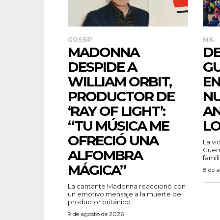
GOSSIP
MX.
MADONNA
DE
DESPIDE A
G
WILLIAM ORBIT,
EN
PRODUCTOR DE
N
‘RAY OF LIGHT’:
AN
“TU MÚSICA ME
LO
OFRECIÓ UNA
La vi
Guerr
ALFOMBRA
famili
MÁGICA”
8 de 
La cantante Madonna reaccionó con
un emotivo mensaje a la muerte del
productor británico...
9 de agosto de 2026