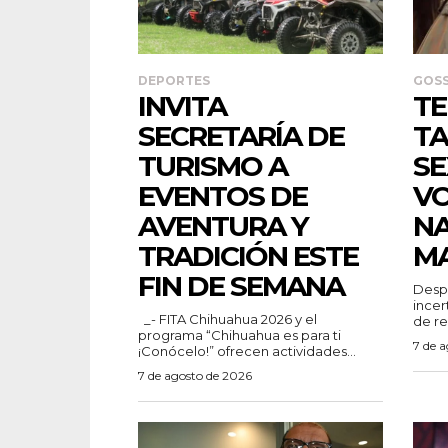
DEPORTES
GOSS
INVITA
TE
SECRETARÍA DE
TA
TURISMO A
SE
EVENTOS DE
V
AVENTURA Y
N
TRADICIÓN ESTE
M
FIN DE SEMANA
Despu
incer
_- FITA Chihuahua 2026 y el
de re
programa “Chihuahua es para ti
7 de 
¡Conócelo!” ofrecen actividades...
7 de agosto de 2026