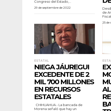
DE
Congreso del Estado,...
29 de septiembre de 2022
Desde
de An
Fiscal
25 de
ESTATAL
ESTA
NIEGA JÁUREGUI
E
EXCEDENTE DE 2
MO
MIL 700 MILLONES
MU
EN RECURSOS
AL
ESTATALES
RE
BA
CHIHUAHUA.- La bancada de
Morena señaló que hay un