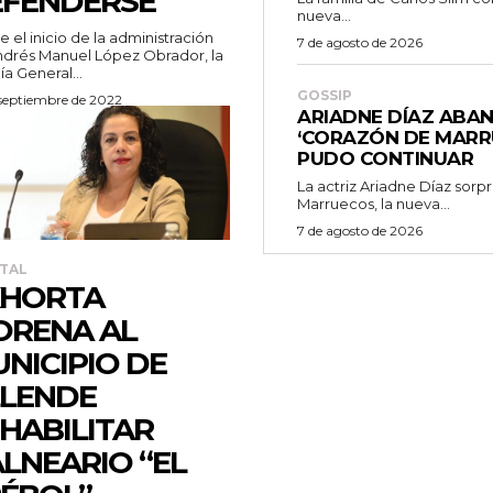
FENDERSE
nueva...
 el inicio de la administración
7 de agosto de 2026
drés Manuel López Obrador, la
ía General...
GOSSIP
 septiembre de 2022
ARIADNE DÍAZ ABA
‘CORAZÓN DE MARR
PUDO CONTINUAR
La actriz Ariadne Díaz sor
Marruecos, la nueva...
7 de agosto de 2026
TAL
XHORTA
RENA AL
NICIPIO DE
LENDE
HABILITAR
LNEARIO “EL