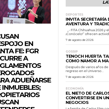
LA
DEPORTES
INVITA SECRETARÍA
AVENTURA Y TRADIC
_- FITA Chihuahua 2026 y el programa “Chihuahua es para ti
¡Conócelo!” ofrecen activid
CUSAN
7 de agosto de 2026
SPOJO EN
NTA FE: FGR
GOSSIP
TENOCH HUERTA TA
CURRE A
COMO NAMOR A MA
EGLAMENTOS
Después de varios años de
EROGADOS
regreso en el Universo...
7 de agosto de 2026
RA ADUEÑARSE
 INMUEBLES;
ECONOMÍA
OPIETARIOS
EL NIETO DE CARLO
CONVERTIRSE EN UN
USCAN
NEGOCIOS
La familia de Carlos Slim c