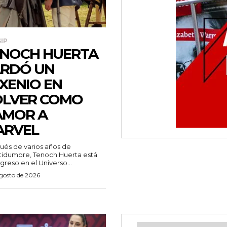
IP
NOCH HUERTA
RDÓ UN
XENIO EN
OLVER COMO
AMOR A
ARVEL
és de varios años de
tidumbre, Tenoch Huerta está
greso en el Universo...
agosto de 2026