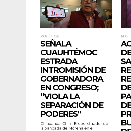
POLÍTICA
MX.
SEÑALA
A
CUAUHTÉMOC
DE
ESTRADA
SA
INTROMISIÓN DE
RE
GOBERNADORA
R
EN CONGRESO;
D
“VIOLA LA
PA
SEPARACIÓN DE
DE
PODERES”
PR
B
Chihuahua, Chih.- El coordinador de
la bancada de Morena en el