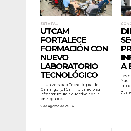
ESTATAL
CON
UTCAM
DI
FORTALECE
SE
FORMACIÓN CON
P
NUEVO
IN
LABORATORIO
A 
TECNOLÓGICO
Las d
Nacio
La Universidad Tecnológica de
Frías,
Camargo (UTCam) fortaleció su
7 de 
infraestructura educativa con la
entrega de...
7 de agosto de 2026