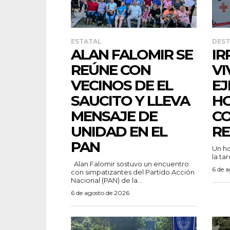
ESTATAL
DES
ALAN FALOMIR SE
IR
REÚNE CON
VI
VECINOS DE EL
EJ
SAUCITO Y LLEVA
HO
MENSAJE DE
C
UNIDAD EN EL
RE
PAN
Un ho
la tar
Alan Falomir sostuvo un encuentro
6 de 
con simpatizantes del Partido Acción
Nacional (PAN) de la...
6 de agosto de 2026