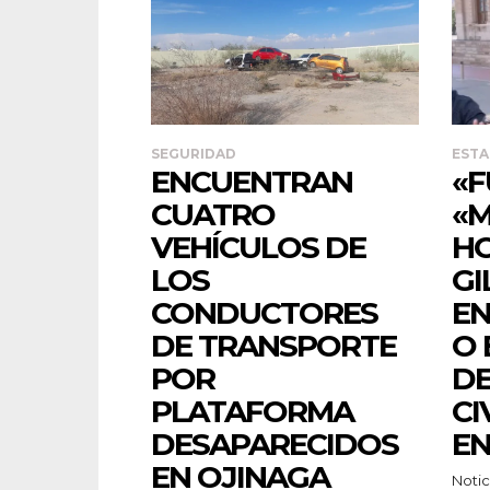
SEGURIDAD
ESTA
ENCUENTRAN
«F
CUATRO
«M
VEHÍCULOS DE
HO
LOS
GI
CONDUCTORES
EN
DE TRANSPORTE
O 
POR
DE
PLATAFORMA
CI
DESAPARECIDOS
EN
EN OJINAGA
Notici