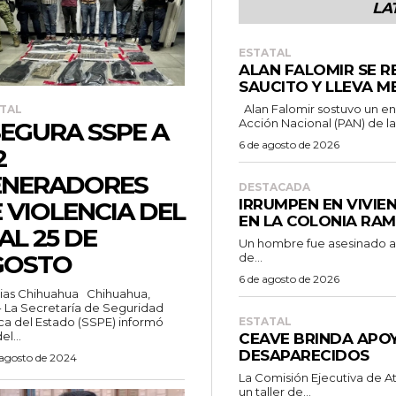
LA
ESTATAL
ALAN FALOMIR SE R
SAUCITO Y LLEVA M
Alan Falomir sostuvo un encuentro con simpatizantes del Partido
TAL
Acción Nacional (PAN) de la.
EGURA SSPE A
6 de agosto de 2026
2
ENERADORES
DESTACADA
IRRUMPEN EN VIVIE
 VIOLENCIA DEL
EN LA COLONIA RA
 AL 25 DE
Un hombre fue asesinado a b
GOSTO
de...
6 de agosto de 2026
 Chihuahua Chihuahua,
- La Secretaría de Seguridad
ca del Estado (SSPE) informó
ESTATAL
l...
CEAVE BRINDA APOY
DESAPARECIDOS
 agosto de 2024
La Comisión Ejecutiva de A
un taller de...