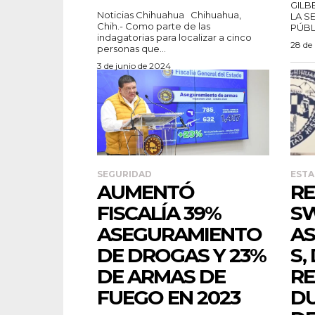
GILB
Noticias Chihuahua Chihuahua,
LA S
Chih.- Como parte de las
PÚBL
indagatorias para localizar a cinco
28 de
personas que...
3 de junio de 2024
SEGURIDAD
ESTA
AUMENTÓ
RE
FISCALÍA 39%
S
ASEGURAMIENTO
A
DE DROGAS Y 23%
S,
DE ARMAS DE
RE
FUEGO EN 2023
DU