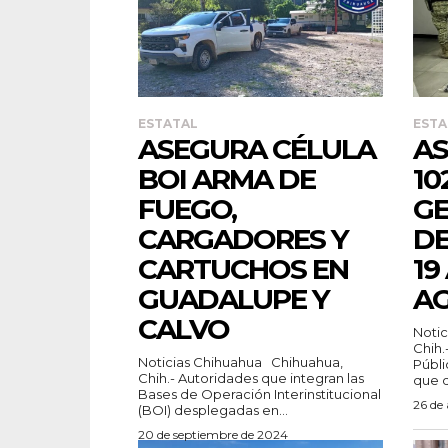
ESTATAL
ESTA
ASEGURA CÉLULA
AS
BOI ARMA DE
10
FUEGO,
G
CARGADORES Y
DE
CARTUCHOS EN
19
GUADALUPE Y
A
CALVO
Noticias
Chih.
Noticias Chihuahua Chihuahua,
Públi
Chih.- Autoridades que integran las
que de
Bases de Operación Interinstitucional
26 de
(BOI) desplegadas en...
20 de septiembre de 2024