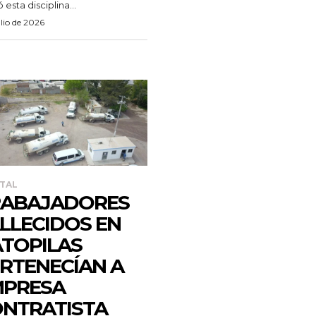
 esta disciplina...
ulio de 2026
TAL
RABAJADORES
LLECIDOS EN
TOPILAS
RTENECÍAN A
MPRESA
NTRATISTA