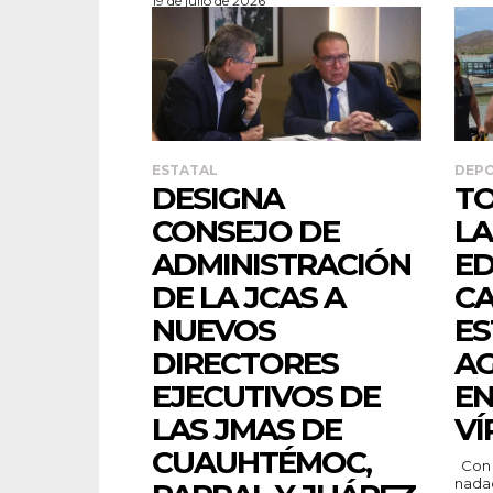
19 de julio de 2026
ESTATAL
DEP
DESIGNA
TO
CONSEJO DE
LA
ADMINISTRACIÓN
ED
DE LA JCAS A
C
NUEVOS
ES
DIRECTORES
AG
EJECUTIVOS DE
EN
LAS JMAS DE
VÍ
CUAUHTÉMOC,
Con la participación de 100
nadad