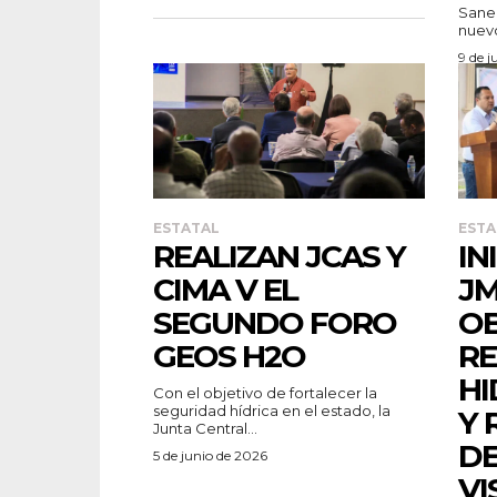
Sane
nuevo
9 de j
ESTATAL
ESTA
REALIZAN JCAS Y
IN
CIMA V EL
JM
SEGUNDO FORO
OB
GEOS H2O
RE
HI
Con el objetivo de fortalecer la
seguridad hídrica en el estado, la
Y 
Junta Central...
DE
5 de junio de 2026
VI