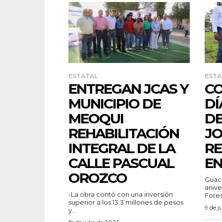
ESTATAL
ESTA
ENTREGAN JCAS Y
C
MUNICIPIO DE
DÍ
MEOQUI
DE
REHABILITACIÓN
JO
INTEGRAL DE LA
RE
CALLE PASCUAL
EN
OROZCO
Guach
anive
-La obra contó con una inversión
Fores
superior a los 13.3 millones de pesos
9 de j
y...