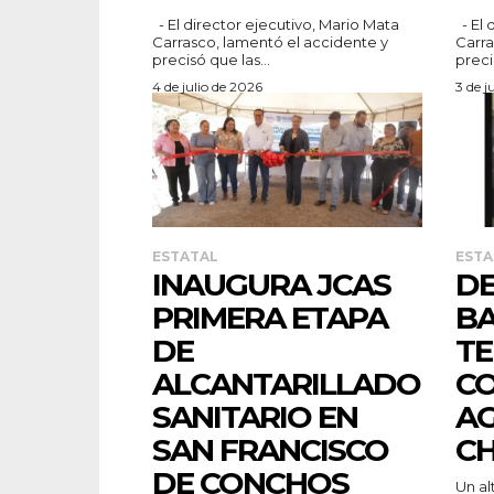
- El director ejecutivo, Mario Mata
- El director ejecutivo, Mario Mata
Carrasco, lamentó el accidente y
Carra
precisó que las...
preci
4 de julio de 2026
3 de j
ESTATAL
ESTA
INAUGURA JCAS
DE
PRIMERA ETAPA
BA
DE
TE
ALCANTARILLADO
CO
SANITARIO EN
AG
SAN FRANCISCO
C
DE CONCHOS
Un al