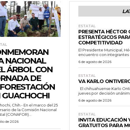
LA
ESTATAL
PRESENTA HÉCTOR 
ESTRATÉGICOS PAR
COMPETITIVIDAD
TAL
ONMEMORAN
El Presidente Municipal, Hé
encuentro con integrantes d
A NACIONAL
6 de agosto de 2026
L ÁRBOL CON
RNADA DE
ESTATAL
VA KARLO ONTIVER
FORESTACIÓN
El chihuahuense Karlo Ontiveros Macías cumplió al vencer este
 GUACHOCHI
jueves por decisión unánime 
6 de agosto de 2026
ochi, Chih.- En el marco del 25
rsario de la Comisión Nacional
tal (CONAFOR)...
ESTATAL
INVITA EDUCACIÓN 
ulio de 2026
GRATUITOS PARA M