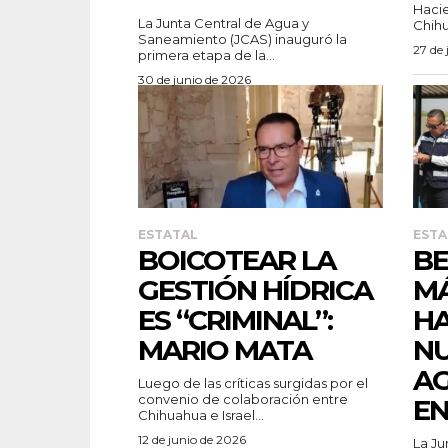
Hacie
La Junta Central de Agua y
Chihu
Saneamiento (JCAS) inauguró la
27 de 
primera etapa de la...
30 de junio de 2026
ESTATAL
ESTA
BOICOTEAR LA
BE
GESTIÓN HÍDRICA
MÁ
ES “CRIMINAL”:
HA
MARIO MATA
NU
AG
Luego de las críticas surgidas por el
convenio de colaboración entre
E
Chihuahua e Israel...
12 de junio de 2026
La Ju