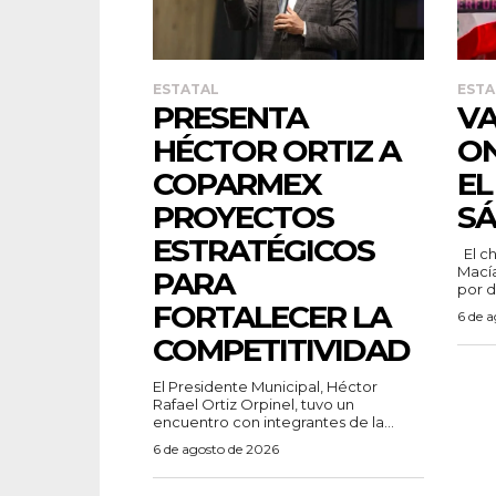
ESTATAL
ESTA
PRESENTA
VA
HÉCTOR ORTIZ A
ON
COPARMEX
EL
PROYECTOS
S
ESTRATÉGICOS
El chihuahuense Karlo Ontiveros
Macía
PARA
por d
FORTALECER LA
6 de 
COMPETITIVIDAD
El Presidente Municipal, Héctor
Rafael Ortiz Orpinel, tuvo un
encuentro con integrantes de la...
6 de agosto de 2026