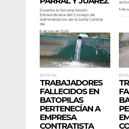
PARRAL Y JUÁREZ
activó
5 de j
Durante la Tercera Sesión
Extraordinaria del Consejo de
Administración de la Junta Central
de...
8 de julio de 2026
ESTATAL
ESTA
TRABAJADORES
T
FALLECIDOS EN
FA
BATOPILAS
BA
PERTENECÍAN A
PE
EMPRESA
E
CONTRATISTA
CO