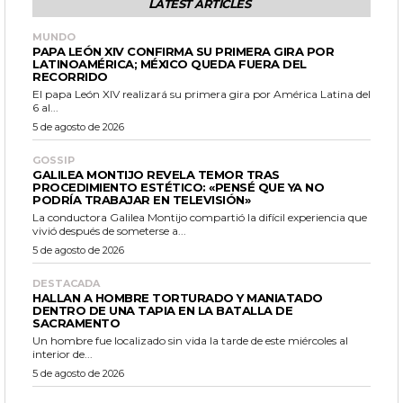
LATEST ARTICLES
MUNDO
PAPA LEÓN XIV CONFIRMA SU PRIMERA GIRA POR
LATINOAMÉRICA; MÉXICO QUEDA FUERA DEL
RECORRIDO
El papa León XIV realizará su primera gira por América Latina del
6 al...
5 de agosto de 2026
GOSSIP
GALILEA MONTIJO REVELA TEMOR TRAS
PROCEDIMIENTO ESTÉTICO: «PENSÉ QUE YA NO
PODRÍA TRABAJAR EN TELEVISIÓN»
La conductora Galilea Montijo compartió la difícil experiencia que
vivió después de someterse a...
5 de agosto de 2026
DESTACADA
HALLAN A HOMBRE TORTURADO Y MANIATADO
DENTRO DE UNA TAPIA EN LA BATALLA DE
SACRAMENTO
Un hombre fue localizado sin vida la tarde de este miércoles al
interior de...
5 de agosto de 2026