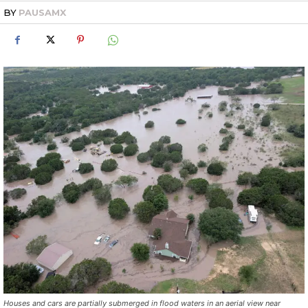
BY
PAUSAMX
Houses and cars are partially submerged in flood waters in an aerial view near