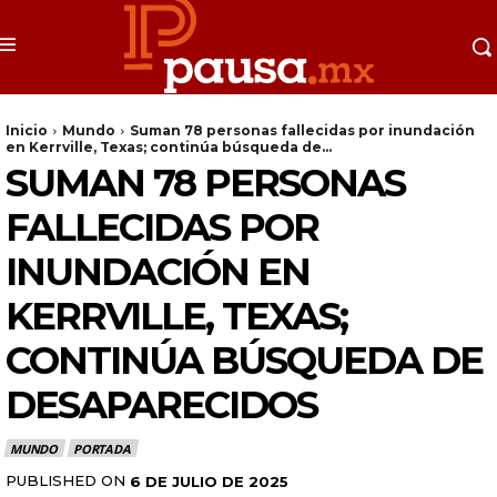
Inicio
Mundo
Suman 78 personas fallecidas por inundación
en Kerrville, Texas; continúa búsqueda de...
SUMAN 78 PERSONAS
FALLECIDAS POR
INUNDACIÓN EN
KERRVILLE, TEXAS;
CONTINÚA BÚSQUEDA DE
DESAPARECIDOS
MUNDO
PORTADA
PUBLISHED ON
6 DE JULIO DE 2025