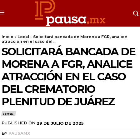
Inicio
Local
Solicitará bancada de Morena a FGR, analice
atracción en el caso del...
SOLICITARÁ BANCADA DE
MORENA A FGR, ANALICE
ATRACCIÓN EN EL CASO
DEL CREMATORIO
PLENITUD DE JUÁREZ
LOCAL
PUBLISHED ON
29 DE JULIO DE 2025
BY
PAUSAMX