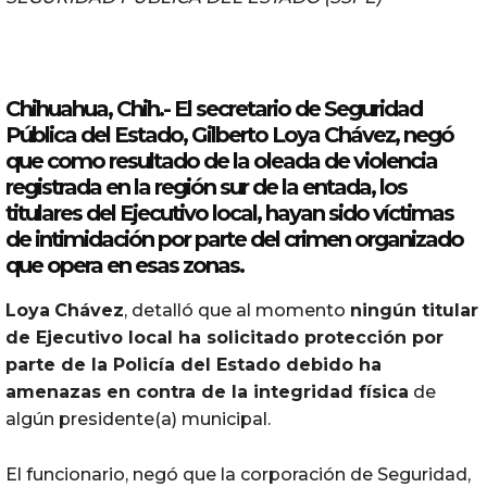
r
o
d
u
Chihuahua, Chih.- El secretario de Seguridad
c
Pública del Estado, Gilberto
Loya
Chávez
, negó
t
que como resultado de la oleada de violencia
o
registrada en la región sur de la entada, los
r
titulares del Ejecutivo local, hayan sido víctimas
d
de intimidación por parte del crimen organizado
e
que opera en esas zonas.
a
u
Loya
Chávez
, detalló que al momento
ningún titular
d
de Ejecutivo local ha solicitado protección por
i
parte de la Policía del Estado debido ha
o
amenazas
en
contra
de la integridad física
de
algún presidente(a) municipal.
El funcionario, negó que la corporación de Seguridad,