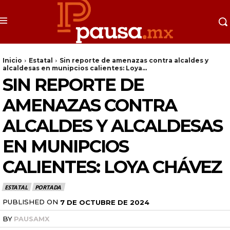
Inicio
Estatal
Sin reporte de amenazas contra alcaldes y
alcaldesas en munipcios calientes: Loya...
SIN REPORTE DE
AMENAZAS CONTRA
ALCALDES Y ALCALDESAS
EN MUNIPCIOS
CALIENTES: LOYA CHÁVEZ
ESTATAL
PORTADA
PUBLISHED ON
7 DE OCTUBRE DE 2024
BY
PAUSAMX