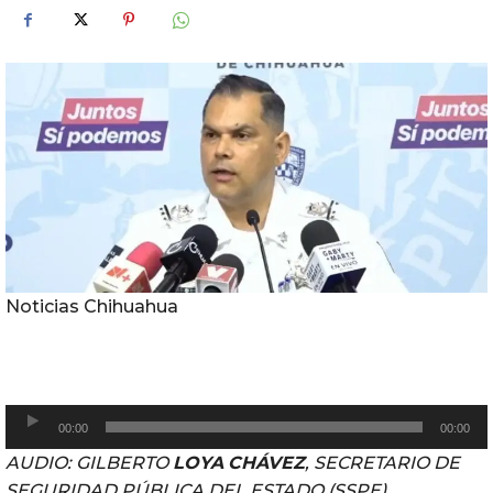
Noticias Chihuahua
R
00:00
00:00
e
AUDIO: GILBERTO
LOYA
CHÁVEZ
, SECRETARIO DE
p
SEGURIDAD PÚBLICA DEL ESTADO (SSPE)