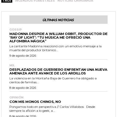
TAGS
INCENDIOS FORESTALES
NOTICIAS CHIHUAHUA
ÚLTIMAS NOTICIAS
GOSSIP
MADONNA DESPIDE A WILLIAM ORBIT, PRODUCTOR DE
‘RAY OF LIGHT’: “TU MÚSICA ME OFRECIÓ UNA
ALFOMBRA MÁGICA”
La cantante Madonna reaccionó con un emotivo mensaje a la
muerte del productor británico...
9 de agosto de 2026
MX.
DESPLAZADOS DE GUERRERO ENFRENTAN UNA NUEVA
AMENAZA ANTE AVANCE DE LOS ARDILLOS
La violencia en la Montaña Baja de Guerrero ha obligado a
cientos de familias...
8 de agosto de 2026
OPINIÓN
CON MIS MONOS CHINOS, NO
Pongamos todo en perspectiva // Carlos Villalobos Desde
siempre la afición a lo geek, a...
8 de agosto de 2026