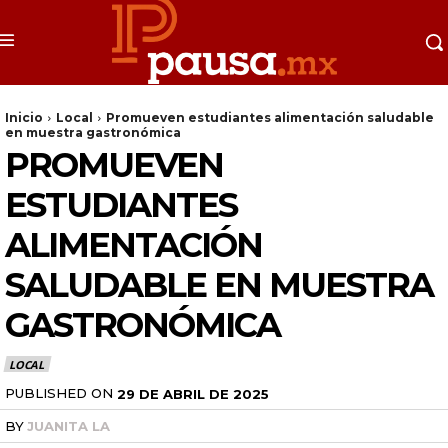
Inicio
Local
Promueven estudiantes alimentación saludable
en muestra gastronómica
PROMUEVEN
ESTUDIANTES
ALIMENTACIÓN
SALUDABLE EN MUESTRA
GASTRONÓMICA
LOCAL
PUBLISHED ON
29 DE ABRIL DE 2025
BY
JUANITA LA