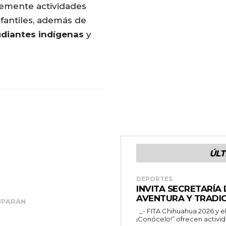
emente actividades
fantiles, además de
udiantes indígenas
y
ÚLT
DEPORTES
INVITA SECRETARÍA
AVENTURA Y TRADIC
MPARÁN
_- FITA Chihuahua 2026 y el programa “Chihuahua es para ti
¡Conócelo!” ofrecen activid