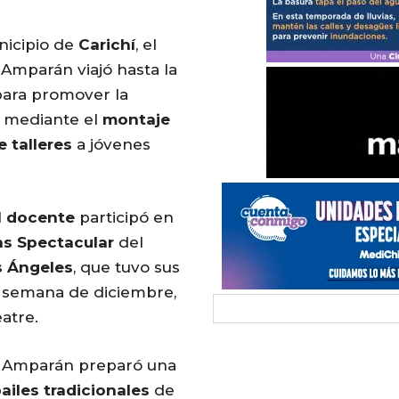
nicipio de
Carichí
, el
Amparán viajó hasta la
, para promover la
mediante el
montaje
e talleres
a jóvenes
l
docente
participó en
s Spectacular
del
s
Ángeles
, que tuvo sus
a semana de diciembre,
atre.
na Amparán preparó una
ailes tradicionales
de