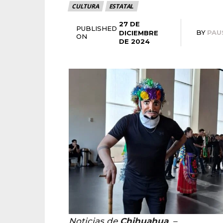
CULTURA
ESTATAL
27 DE
PUBLISHED
BY
PAU
DICIEMBRE
ON
DE 2024
Noticias de
Chihuahua
. –