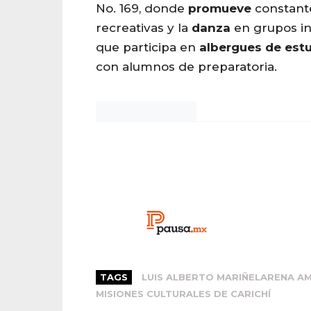
No. 169, donde
promueve
constant
recreativas y la
danza
en grupos in
que participa en
albergues de est
con alumnos de preparatoria.
Noticias Chihuahua
TAGS
LUIS ALBERTO MARIÑELARENA A
MISIONES CULTURALES DE CARICHÍ