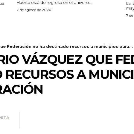
Huerta está de regreso en el Universo...
La 
mayo
7 de agosto de 2026
7 de