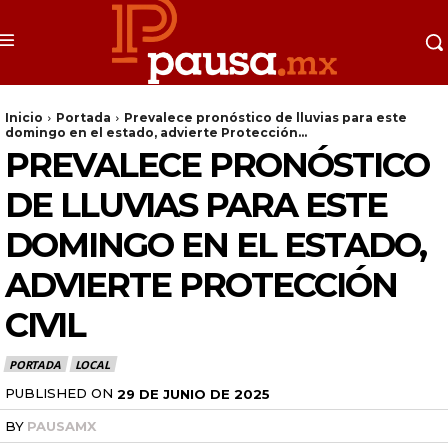
Inicio
Portada
Prevalece pronóstico de lluvias para este
domingo en el estado, advierte Protección...
PREVALECE PRONÓSTICO
DE LLUVIAS PARA ESTE
DOMINGO EN EL ESTADO,
ADVIERTE PROTECCIÓN
CIVIL
PORTADA
LOCAL
PUBLISHED ON
29 DE JUNIO DE 2025
BY
PAUSAMX