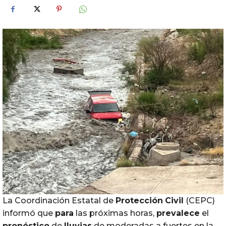
La Coordinación Estatal de
Protección
Civil
(CEPC)
informó que
para
las próximas horas,
prevalece
el
pronóstico
de
lluvias
de moderadas a fuertes en la