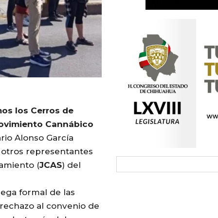
mos los Cerros de
Movimiento Cannábico
rio Alonso García
 otros
representant
es
amiento (
JCAS
) del
ega formal de las
rechazo al convenio de