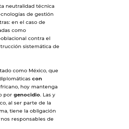
ta neutralidad técnica
ecnologías de gestión
ras: en el caso de
izadas como
oblacional contra el
strucción sistemática de
tado como México, que
 diplomáticas
con
fricano, hoy mantenga
o por
genocidio
. Las y
o, al ser parte de la
a, tiene la obligación
rnos
responsables de