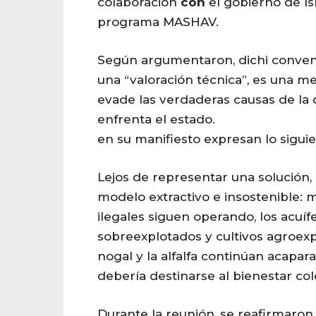
colaboración
con
el gobierno de Isr
programa MASHAV.
Según argumentaron, dichi conven
una “valoración técnica”, es una me
evade las verdaderas causas de la c
enfrenta el estado.
en su manifiesto expresan lo siguie
Lejos de representar una solución, 
modelo extractivo e insostenible: 
ilegales siguen operando, los acuí
sobreexplotados y cultivos agroex
nogal y l
a alfalfa continúan acapar
debería destinarse al bienestar col
Durante la reunión, se reafirmaron