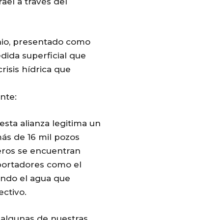
ael a través del
io, presentado como
dida superficial que
risis hídrica qu
e
nte:
esta alianza legitima un
más de 16 mil pozos
feros se encuentran
portadores como el
ando el agua que
ectivo.
 algunas de nuestras