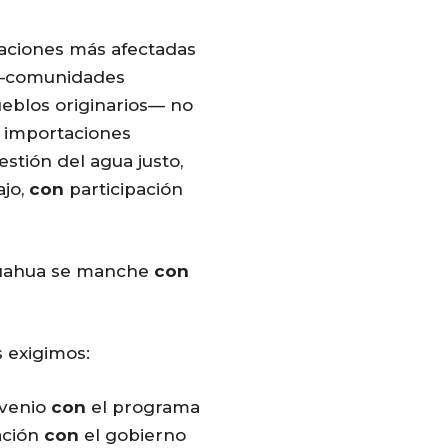
laciones más afectadas
a —comunidades
ueblos originarios— no
i importaciones
stión del agua justo,
ajo,
con
participación
huahua se manche
con
s exigimos:
nvenio
con
el programa
ación
con
el gobierno