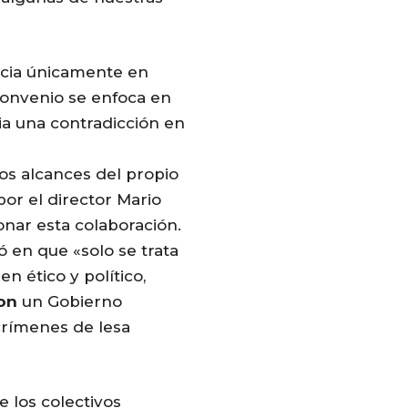
cia únicamente en
convenio se enfo
ca en
ia una contradicción en
los alcances del propio
por el director Mario
ionar esta colaboración.
ó en que «solo se trata
n ético y político,
on
un
Gobierno
crímenes de lesa
e los colectivos