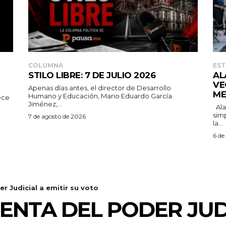
COLUMNA
EST
STILO LIBRE: 7 DE JULIO 2026
AL
VE
Apenas días antes, el director de Desarrollo
ME
Humano y Educación, Mario Eduardo García
ece
Jiménez,...
Alan Falomir sostuvo un encuentro con
sim
7 de agosto de 2026
la...
6 de