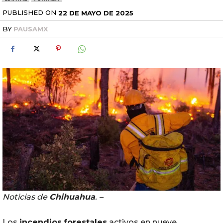
PUBLISHED ON
22 DE MAYO DE 2025
BY
PAUSAMX
Noticias de
Chihuahua
. –
Los
incendios
forestales
activos en nueve