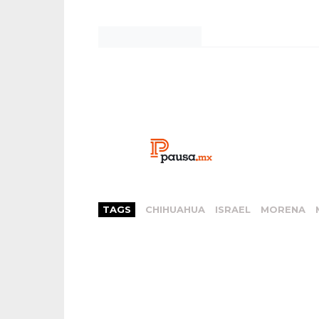
Noticias Chihuahua
TAGS
CHIHUAHUA
ISRAEL
MORENA