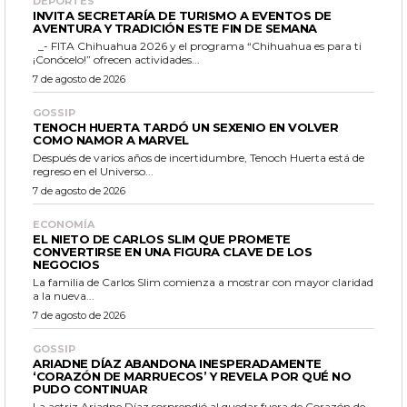
DEPORTES
INVITA SECRETARÍA DE TURISMO A EVENTOS DE
AVENTURA Y TRADICIÓN ESTE FIN DE SEMANA
_- FITA Chihuahua 2026 y el programa “Chihuahua es para ti
¡Conócelo!” ofrecen actividades...
7 de agosto de 2026
GOSSIP
TENOCH HUERTA TARDÓ UN SEXENIO EN VOLVER
COMO NAMOR A MARVEL
Después de varios años de incertidumbre, Tenoch Huerta está de
regreso en el Universo...
7 de agosto de 2026
ECONOMÍA
EL NIETO DE CARLOS SLIM QUE PROMETE
CONVERTIRSE EN UNA FIGURA CLAVE DE LOS
NEGOCIOS
La familia de Carlos Slim comienza a mostrar con mayor claridad
a la nueva...
7 de agosto de 2026
GOSSIP
ARIADNE DÍAZ ABANDONA INESPERADAMENTE
‘CORAZÓN DE MARRUECOS’ Y REVELA POR QUÉ NO
PUDO CONTINUAR
La actriz Ariadne Díaz sorprendió al quedar fuera de Corazón de