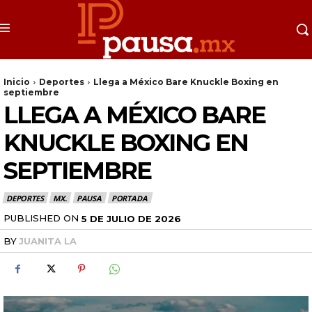
Inicio
Deportes
Llega a México Bare Knuckle Boxing en
septiembre
LLEGA A MÉXICO BARE
KNUCKLE BOXING EN
SEPTIEMBRE
DEPORTES
MX.
PAUSA
PORTADA
PUBLISHED ON
5 DE JULIO DE 2026
BY
JUANITA LA