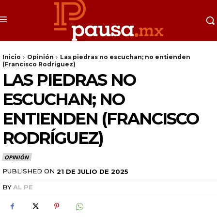
Inicio
Opinión
Las piedras no escuchan; no entienden
(Francisco Rodríguez)
LAS PIEDRAS NO
ESCUCHAN; NO
ENTIENDEN (FRANCISCO
RODRÍGUEZ)
OPINIÓN
PUBLISHED ON
21 DE JULIO DE 2025
BY
AL PE