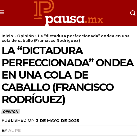
Inicio
Opinión
La “dictadura perfeccionada” ondea en una
cola de caballo (Francisco Rodríguez)
LA “DICTADURA
PERFECCIONADA” ONDEA
EN UNA COLA DE
CABALLO (FRANCISCO
RODRÍGUEZ)
OPINIÓN
PUBLISHED ON
3 DE MAYO DE 2025
BY
AL PE