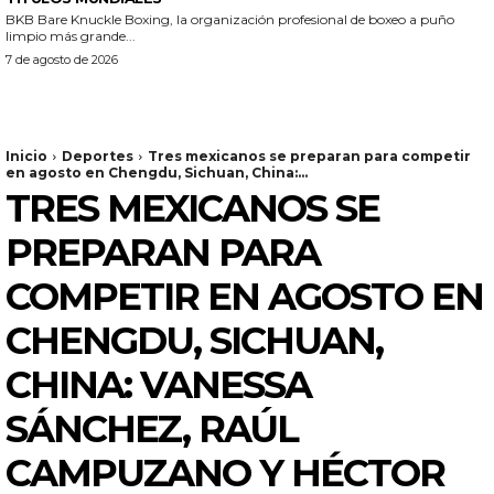
BKB Bare Knuckle Boxing, la organización profesional de boxeo a puño
limpio más grande...
7 de agosto de 2026