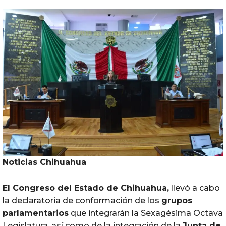
Noticias
Chihuahua
El
Congreso
del
Estado de
Chihuahua
,
llevó a cabo
la declaratoria de conformación de los
grupos
parlamentarios
que integrarán la Sexagésima Octava
Legislatura, así como de la integración de la
Junta de