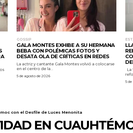
GOSSIP
EST
GALA MONTES EXHIBE A SU HERMANA
LL
S
BEBA CON POLÉMICAS FOTOS Y
RE
RA
DESATA OLA DE CRÍTICAS EN REDES
CO
DE
La actriz y cantante Gala Montes volvió a colocarse
en el centro de la...
tos
La Secretaría de Salud exhorta a la población a
ref
5 de agosto de 2026
5 de