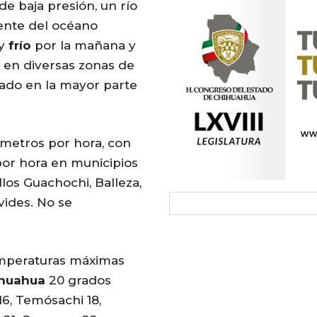
de baja presión, un río
ente del océano
uy
frío
por la mañana y
 en diversas zonas de
jado en la mayor parte
lómetros por hora, con
por hora en municipios
llos Guachochi, Balleza,
ides. No se
emperaturas máximas
huahua
20 grados
 16, Temósachi 18,