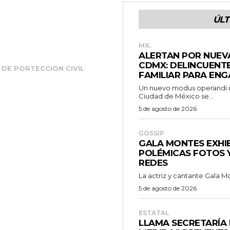
ÚLT
MX.
ALERTAN POR NUEVA
CDMX: DELINCUENTE
DE PORTECCIÓN CIVIL
FAMILIAR PARA EN
Un nuevo modus operandi ut
Ciudad de México se...
5 de agosto de 2026
GOSSIP
GALA MONTES EXHI
POLÉMICAS FOTOS Y
REDES
La actriz y cantante Gala Mo
5 de agosto de 2026
ESTATAL
LLAMA SECRETARÍA