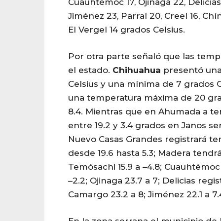
Cuauhtémoc 17, Ojinaga 22, Delicias
Jiménez 23, Parral 20, Creel 16, Chí
El Vergel 14 grados Celsius.
Por otra parte señaló que las temp
el estado.
Chihuahua
presentó una
Celsius y una mínima de 7 grados C
una temperatura máxima de 20 gr
8.4. Mientras que en Ahumada a te
entre 19.2 y 3.4 grados en Janos será
Nuevo Casas Grandes registrará t
desde 19.6 hasta 5.3; Madera tendrá 
Temósachi 15.9 a –4.8; Cuauhtémoc 16
–2.2; Ojinaga 23.7 a 7; Delicias regi
Camargo 23.2 a 8; Jiménez 22.1 a 7.4;
En la zona serrana el municipio de 