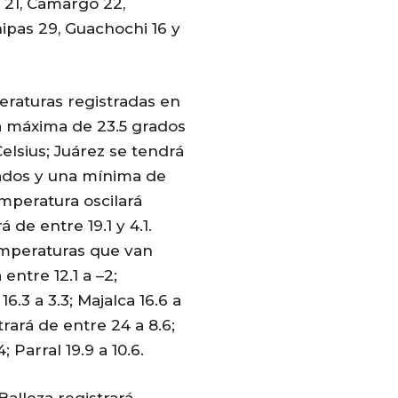
 21, Camargo 22,
nipas 29, Guachochi 16 y
eraturas registradas en
 máxima de 23.5 grados
elsius; Juárez se tendrá
ados y una mínima de
mperatura oscilará
 de entre 19.1 y 4.1.
emperaturas que van
entre 12.1 a –2;
.3 a 3.3; Majalca 16.6 a
strará de entre 24 a 8.6;
 Parral 19.9 a 10.6.
Balleza registrará