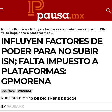
Inicio
Política
Influyen factores de poder para no subir ISN;
falta impuesto a plataformas:...
INFLUYEN FACTORES DE
PODER PARA NO SUBIR
ISN; FALTA IMPUESTO A
PLATAFORMAS:
GPMORENA
POLÍTICA
PORTADA
PUBLISHED ON
10 DE DICIEMBRE DE 2024
BY
PAUSAMX