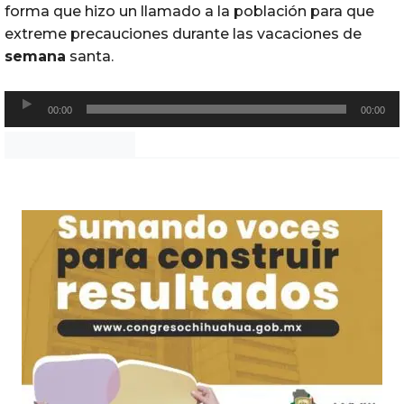
forma que hizo un llamado a la población para que
extreme precauciones durante las vacaciones de
semana
santa.
R
00:00
00:00
e
p
Noticias Chihuahua
r
o
d
u
c
t
o
r
d
e
a