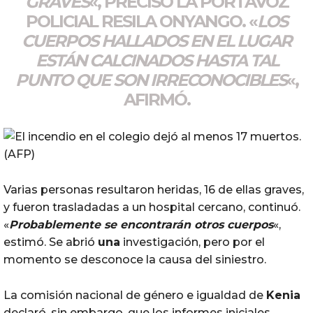
GRAVES
«, PRECISÓ LA PORTAVOZ
POLICIAL RESILA ONYANGO. «
LOS
CUERPOS HALLADOS EN EL LUGAR
ESTÁN CALCINADOS HASTA TAL
PUNTO QUE SON IRRECONOCIBLES
«,
AFIRMÓ.
Varias personas resultaron heridas, 16 de ellas graves,
y fueron trasladadas a un hospital cercano, continuó.
«
Probablemente se encontrarán otros cuerpos
«,
estimó. Se abrió
una
investigación, pero por el
momento se desconoce la causa del siniestro.
La comisión nacional de género e igualdad de
Kenia
declaró, sin embargo, que los informes iniciales