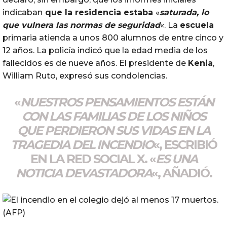
indicaban
que la residencia estaba
«
saturada, lo
que vulnera las normas de seguridad
«. La
escuela
primaria atienda a unos 800 alumnos de entre cinco y
12 años. La policía indicó que la edad media de los
fallecidos es de nueve años. El presidente de
Kenia
,
William Ruto, expresó sus condolencias.
«
NUESTROS PENSAMIENTOS ESTÁN
CON LAS FAMILIAS DE LOS
NIÑOS
QUE PERDIERON SUS VIDAS EN LA
TRAGEDIA DEL
INCENDIO
«, ESCRIBIÓ
EN LA RED SOCIAL X. «
ES
UNA
NOTICIA DEVASTADORA
«, AÑADIÓ.