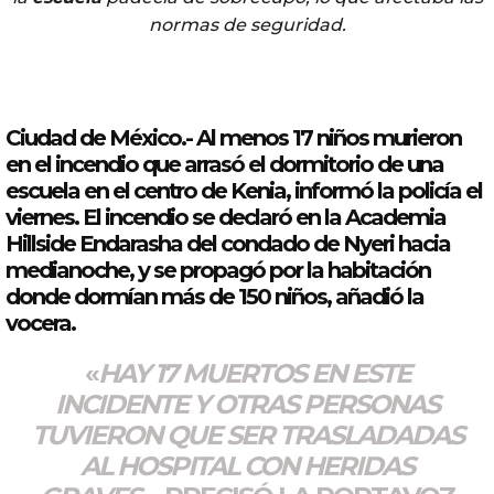
normas de seguridad.
Ciudad de México.- Al menos 17
niños
murieron
en el
incendio
que arrasó el dormitorio de
una
escuela
en el centro de
Kenia
, informó la policía el
viernes. El
incendio
se declaró en la Academia
Hillside Endarasha del condado de Nyeri hacia
medianoche, y se propagó por la habitación
donde dormían más de 150
niños
, añadió la
vocera.
«
HAY 17
MUERTOS
EN ESTE
INCIDENTE Y OTRAS PERSONAS
TUVIERON QUE SER TRASLADADAS
AL HOSPITAL CON HERIDAS