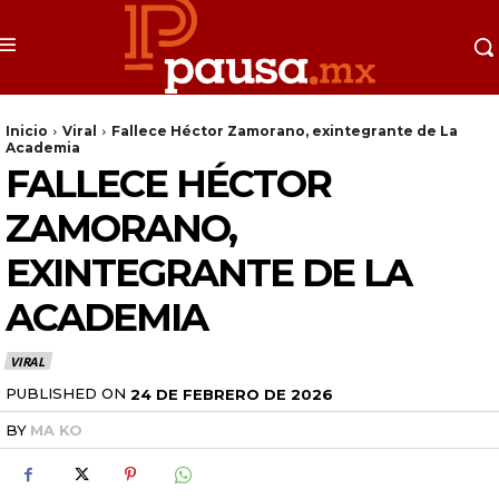
Inicio
Viral
Fallece Héctor Zamorano, exintegrante de La
Academia
FALLECE HÉCTOR
ZAMORANO,
EXINTEGRANTE DE LA
ACADEMIA
VIRAL
PUBLISHED ON
24 DE FEBRERO DE 2026
BY
MA KO