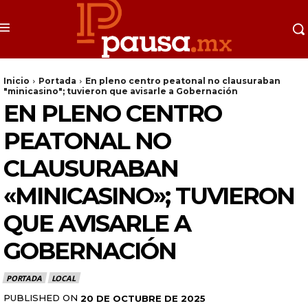
Inicio
Portada
En pleno centro peatonal no clausuraban
"minicasino"; tuvieron que avisarle a Gobernación
EN PLENO CENTRO
PEATONAL NO
CLAUSURABAN
«MINICASINO»; TUVIERON
QUE AVISARLE A
GOBERNACIÓN
PORTADA
LOCAL
PUBLISHED ON
20 DE OCTUBRE DE 2025