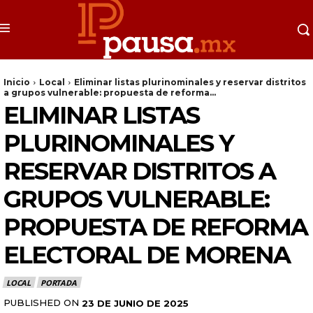
Inicio
Local
Eliminar listas plurinominales y reservar distritos
a grupos vulnerable: propuesta de reforma...
ELIMINAR LISTAS
PLURINOMINALES Y
RESERVAR DISTRITOS A
GRUPOS VULNERABLE:
PROPUESTA DE REFORMA
ELECTORAL DE MORENA
LOCAL
PORTADA
PUBLISHED ON
23 DE JUNIO DE 2025