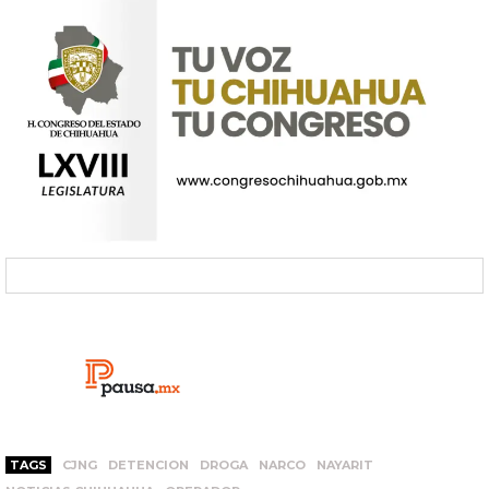
TAGS
CJNG
DETENCION
DROGA
NARCO
NAYARIT