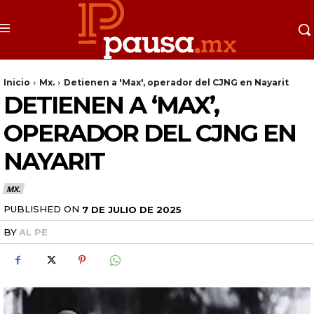
Inicio
Mx.
Detienen a 'Max', operador del CJNG en Nayarit
DETIENEN A ‘MAX’,
OPERADOR DEL CJNG EN
NAYARIT
MX.
PUBLISHED ON
7 DE JULIO DE 2025
BY
AL PE