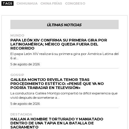
TAGS
CHIHUAHUA
CHINA FRÍAS
CONGRESO
ÚLTIMAS NOTICIAS
MUNDO
PAPA LEÓN XIV CONFIRMA SU PRIMERA GIRA POR
LATINOAMÉRICA; MÉXICO QUEDA FUERA DEL
RECORRIDO
El papa León XIV realizará su primera gira por América Latina del
6 al...
5 de agosto de 2026
GOSSIP
GALILEA MONTIJO REVELA TEMOR TRAS
PROCEDIMIENTO ESTÉTICO: «PENSÉ QUE YA NO
PODRÍA TRABAJAR EN TELEVISIÓN»
La conductora Galilea Montijo compartió la difícil experiencia que
vivió después de someterse a...
5 de agosto de 2026
DESTACADA
HALLAN A HOMBRE TORTURADO Y MANIATADO
DENTRO DE UNA TAPIA EN LA BATALLA DE
SACRAMENTO