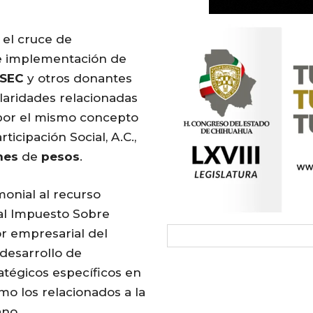
 el cruce de
 e implementación de
OSEC
y otros donantes
laridades relacionadas
 por el mismo concepto
icipación Social, A.C.,
nes
de
pesos
.
monial al recurso
 al Impuesto Sobre
r empresarial del
desarrollo de
atégicos específicos en
omo los relacionados a la
ano.