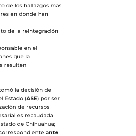
to de los hallazgos más
ores en donde han
to de la reintegración
sponsable en el
iones que la
s resulten
tomó la decisión de
el Estado (
ASE
) por ser
ización de recursos
esarial es recaudada
estado de Chihuahua;
correspondiente
ante