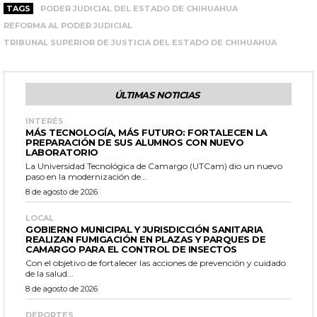
TAGS
PODER JUDICIAL DEL ESTADO DE CHIHUAHUA
REFORMA AL PODER JUDICIAL
TRIBUNAL SUPERIOR DE JUSTICIA DEL ESTADO DE CHIHUAHUA
ÚLTIMAS NOTICIAS
INTERÉS
MÁS TECNOLOGÍA, MÁS FUTURO: FORTALECEN LA
PREPARACIÓN DE SUS ALUMNOS CON NUEVO
LABORATORIO
La Universidad Tecnológica de Camargo (UTCam) dio un nuevo
paso en la modernización de...
8 de agosto de 2026
LOCAL
GOBIERNO MUNICIPAL Y JURISDICCIÓN SANITARIA
REALIZAN FUMIGACIÓN EN PLAZAS Y PARQUES DE
CAMARGO PARA EL CONTROL DE INSECTOS
Con el objetivo de fortalecer las acciones de prevención y cuidado
de la salud...
8 de agosto de 2026
DEPORTES