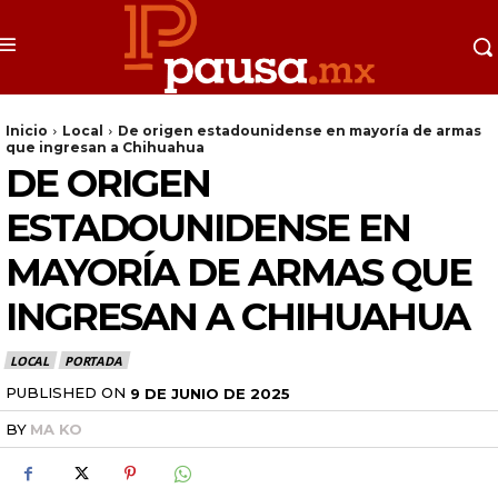
Inicio
Local
De origen estadounidense en mayoría de armas
que ingresan a Chihuahua
DE ORIGEN
ESTADOUNIDENSE EN
MAYORÍA DE ARMAS QUE
INGRESAN A CHIHUAHUA
LOCAL
PORTADA
PUBLISHED ON
9 DE JUNIO DE 2025
BY
MA KO