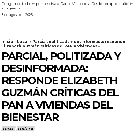
Pongamos todo en perspectiva // Carlos Villalobos Desde siempre la afición
a lo geek, a...
8 de agosto de 2026