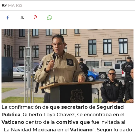
BY
MA KO
La confirmación de
que
secretario
de
Seguridad
Pública
, Gilberto Loya Chávez, se encontraba en el
Vaticano
dentro de la
comitiva
que
fue invitada al
“La Navidad Mexicana en el
Vaticano
”. Según fu dado