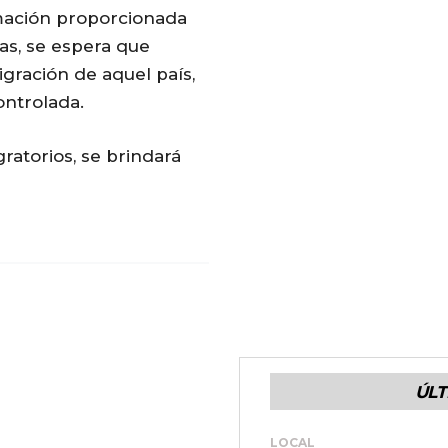
rmación proporcionada
s, se espera que
igración de aquel país,
ontrolada.
atorios, se brindará
ÚLT
LOCAL