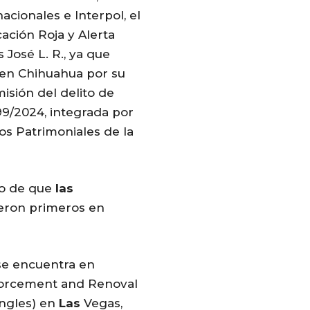
acionales e Interpol, el
ación Roja y Alerta
 José L. R., ya que
en Chihuahua por su
isión del delito de
99/2024, integrada por
os Patrimoniales de la
to de que
las
fueron primeros en
 se encuentra en
forcement and Renoval
ingles) en
Las
Vegas,