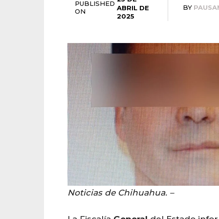
PUBLISHED
BY
PAUSA
ABRIL DE
ON
2025
Noticias de Chihuahua. –
La Fiscalía
General
del Estado info