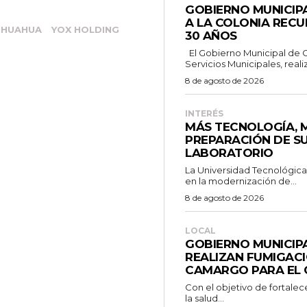
GOBIERNO MUNICIP
A LA COLONIA RECU
IHUAHUA
YOX HOLDING
30 AÑOS
El Gobierno Municipal de Camargo, a través de la Dirección de
Servicios Municipales, realiz
8 de agosto de 2026
INTERÉS
MÁS TECNOLOGÍA, 
PREPARACIÓN DE S
LABORATORIO
La Universidad Tecnológic
en la modernización de...
8 de agosto de 2026
LOCAL
GOBIERNO MUNICIPA
REALIZAN FUMIGACI
CAMARGO PARA EL 
Con el objetivo de fortale
la salud...