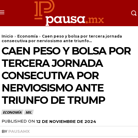
Inicio
Economía
Caen peso y bolsa por tercera jornada
consecutiva por nerviosismo ante triunfo...
CAEN PESO Y BOLSA POR
TERCERA JORNADA
CONSECUTIVA POR
NERVIOSISMO ANTE
TRIUNFO DE TRUMP
ECONOMÍA
MX.
PUBLISHED ON
12 DE NOVIEMBRE DE 2024
BY
PAUSAMX