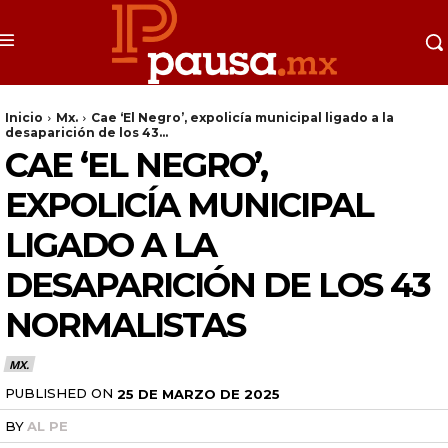
Inicio
Mx.
Cae ‘El Negro’, expolicía municipal ligado a la
desaparición de los 43...
CAE ‘EL NEGRO’,
EXPOLICÍA MUNICIPAL
LIGADO A LA
DESAPARICIÓN DE LOS 43
NORMALISTAS
MX.
PUBLISHED ON
25 DE MARZO DE 2025
BY
AL PE