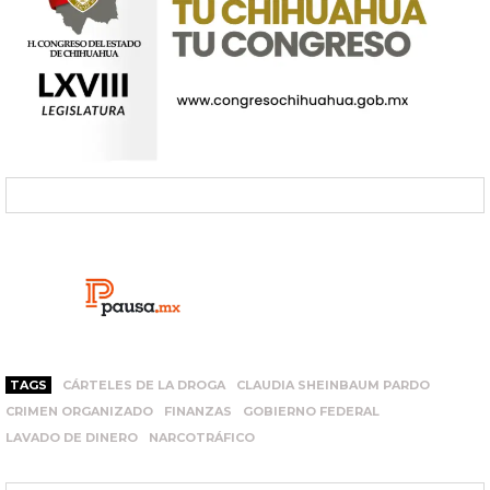
TAGS
CÁRTELES DE LA DROGA
CLAUDIA SHEINBAUM PARDO
CRIMEN ORGANIZADO
FINANZAS
GOBIERNO FEDERAL
LAVADO DE DINERO
NARCOTRÁFICO