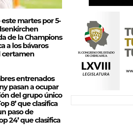
este martes por 5-
lsenkirchen
da de la
Champions
ca a los bávaros
el certamen
mbres entrenados
ny pasan a ocupar
ión del grupo único
Top 8’ que clasifica
un paso de
p 24’ que clasifica