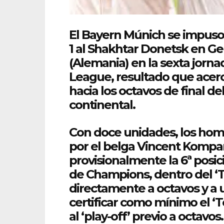
El
Bayern
Múnich se impuso 
1 al
Shakhtar
Donetsk en Ge
(Alemania) en la sexta jorna
League
, resultado que acer
hacia los octavos de final d
continental.
Con doce unidades, los ho
por el belga Vincent Kompa
provisionalmente la 6ª posic
de
Champions
, dentro del ‘
directamente a octavos y a 
certificar como mínimo el ‘To
al ‘play-off’ previo a octavos.