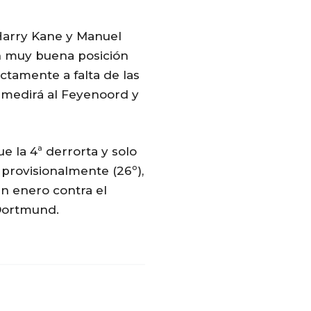
 Harry Kane y Manuel
n muy buena posición
ectamente a falta de las
e medirá al Feyenoord y
ue la 4ª derrorta y solo
 provisionalmente (26º),
n enero contra el
 Dortmund.