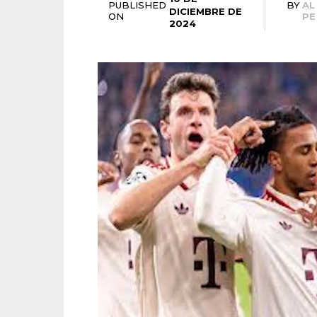
PUBLISHED
BY
AL
DICIEMBRE DE
ON
PE
2024