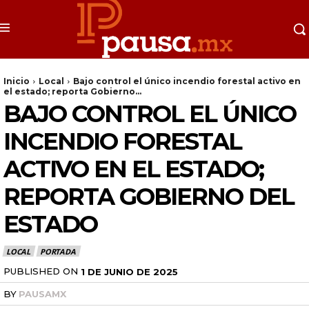
Inicio
Local
Bajo control el único incendio forestal activo en
el estado; reporta Gobierno...
BAJO CONTROL EL ÚNICO
INCENDIO FORESTAL
ACTIVO EN EL ESTADO;
REPORTA GOBIERNO DEL
ESTADO
LOCAL
PORTADA
PUBLISHED ON
1 DE JUNIO DE 2025
BY
PAUSAMX