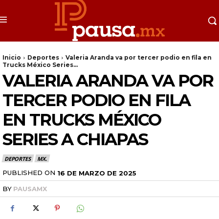
Inicio
Deportes
Valeria Aranda va por tercer podio en fila en
Trucks México Series...
VALERIA ARANDA VA POR
TERCER PODIO EN FILA
EN TRUCKS MÉXICO
SERIES A CHIAPAS
DEPORTES
MX.
PUBLISHED ON
16 DE MARZO DE 2025
BY
PAUSAMX