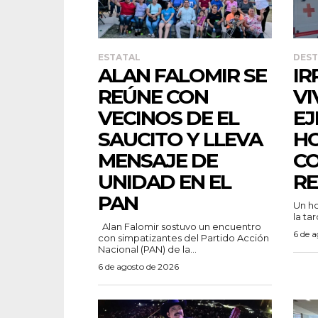
ESTATAL
DES
ALAN FALOMIR SE
IR
REÚNE CON
VI
VECINOS DE EL
EJ
SAUCITO Y LLEVA
HO
MENSAJE DE
C
UNIDAD EN EL
RE
PAN
Un ho
la tar
Alan Falomir sostuvo un encuentro
6 de 
con simpatizantes del Partido Acción
Nacional (PAN) de la...
6 de agosto de 2026