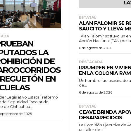
LA
ESTATAL
ALAN FALOMIR SE R
SAUCITO Y LLEVA M
Alan Falomir sostuvo un encuentro con simpatizantes del Partido
TADA
Acción Nacional (PAN) de la.
PRUEBAN
6 de agosto de 2026
PUTADOS LA
OHIBICIÓN DE
DESTACADA
IRRUMPEN EN VIVIE
ARCOCORRIDOS
EN LA COLONIA RA
Y REGUETÓN EN
Un hombre fue asesinado a b
CUELAS
de...
6 de agosto de 2026
der Legislativo Estatal, reformó
y de Seguridad Escolar del
o de Chihuahua...
ESTATAL
CEAVE BRINDA APOY
 septiembre de 2025
DESAPARECIDOS
La Comisión Ejecutiva de A
un taller de...