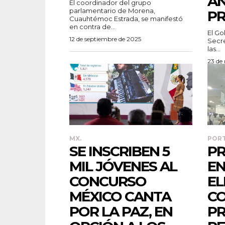
AN
El coordinador del grupo
parlamentario de Morena,
PR
Cuauhtémoc Estrada, se manifestó
en contra de...
El Go
12 de septiembre de 2025
Secre
las...
23 de
MX.
POR
SE INSCRIBEN 5
P
MIL JÓVENES AL
EN
CONCURSO
EL
MÉXICO CANTA
CO
POR LA PAZ, EN
PR