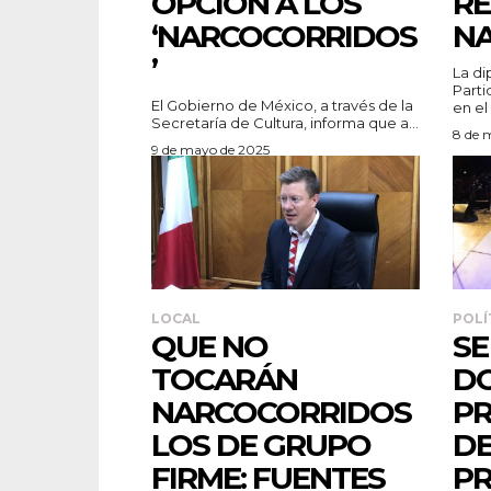
OPCIÓN A LOS
RE
‘NARCOCORRIDOS
N
’
La di
Parti
El Gobierno de México, a través de la
en el
Secretaría de Cultura, informa que a...
8 de 
9 de mayo de 2025
LOCAL
POLÍ
QUE NO
SE
TOCARÁN
D
NARCOCORRIDOS
PR
LOS DE GRUPO
DE
FIRME: FUENTES
PR