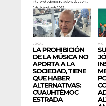
interpretaciones relacionadas con...
8 de diciembre de 2025
LOCAL
MX.
LA PROHIBICIÓN
SU
DE LA MÚSICA NO
JÓ
APORTA A LA
IN
SOCIEDAD, TIENE
MÉ
QUE HABER
PO
ALTERNATIVAS:
CO
CUAUHTÉMOC
AD
ESTRADA
AL