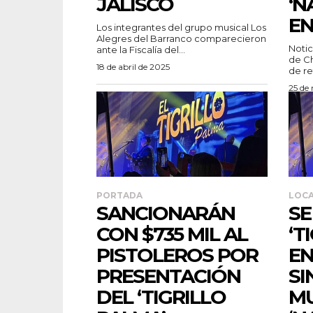
JALISCO
‘N
EN
Los integrantes del grupo musical Los
Alegres del Barranco comparecieron
Noticia
ante la Fiscalía del...
de Ch
18 de abril de 2025
de re
25 de
PORTADA
LOC
SANCIONARÁN
SE
CON $735 MIL AL
‘T
PISTOLEROS POR
EN
PRESENTACIÓN
SI
DEL ‘TIGRILLO
MU