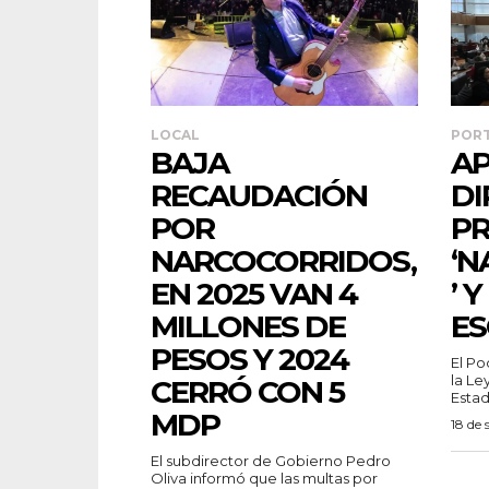
LOCAL
POR
BAJA
A
RECAUDACIÓN
DI
POR
PR
NARCOCORRIDOS,
‘N
EN 2025 VAN 4
’ 
MILLONES DE
ES
PESOS Y 2024
El Po
la Le
CERRÓ CON 5
Estad
MDP
18 de
El subdirector de Gobierno Pedro
Oliva informó que las multas por