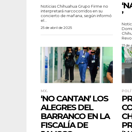
‘N
Noticias Chihuahua Grupo Firme no
interpretará narcocorridos en su
’
concierto de mañana, según informó
el...
Noticia
25 de abril de 2025
Domín
Chihu
Revolu
21 de 
MX.
POLÍ
‘NO CANTAN’ LOS
P
ALEGRES DEL
CO
BARRANCO EN LA
C
FISCALÍA DE
PR