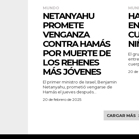
MUNDO
MUN
NETANYAHU
H
PROMETE
EN
VENGANZA
CU
CONTRA HAMÁS
NI
POR MUERTE DE
El gr
entre
LOS REHENES
cuerp
MÁS JÓVENES
20 de 
El primer ministro de Israel, Benjamin
Netanyahu, prometió vengarse de
Hamás el jueves después...
20 de febrero de 2025
CARGAR MÁS