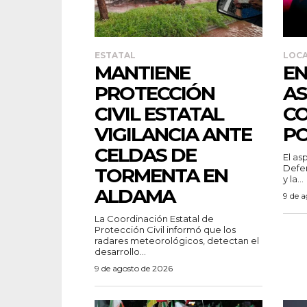
ESTATAL
LOC
MANTIENE
EN
PROTECCIÓN
AS
CIVIL ESTATAL
CO
VIGILANCIA ANTE
PO
CELDAS DE
El as
Defen
TORMENTA EN
y la...
ALDAMA
9 de 
La Coordinación Estatal de
Protección Civil informó que los
radares meteorológicos, detectan el
desarrollo...
9 de agosto de 2026