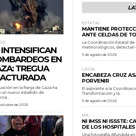
LA
ESTATAL
MANTIENE PROTECCI
ANTE CELDAS DE T
La Coordinación Estatal de 
DO
meteorológicos, detectan el
 INTENSIFICAN
9 de agosto de 2026
OMBARDEOS EN
ZA: TREGUA
LOCAL
ENCABEZA CRUZ AS
RACTURADA
PORVENIR
tuación en la franja de Gaza ha
El aspirante a la Coordinac
o un nuevo estallido de
Transformación y la...
cia...
9 de agosto de 2026
 octubre de 2025
MX.
NI IMSS NI ISSSTE:
DE LOS HOSPITALE
Una fotografía difundida en 