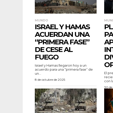
MUNDO
MUN
ISRAEL Y HAMAS
PL
ACUERDAN UNA
PA
“PRIMERA FASE”
A
DE CESE AL
IN
FUEGO
DI
OP
Israel y Hamas llegaron hoy a un
acuerdo para una “primera fase” de
El pr
un...
recie
8 de octubre de 2025
con l
30 de