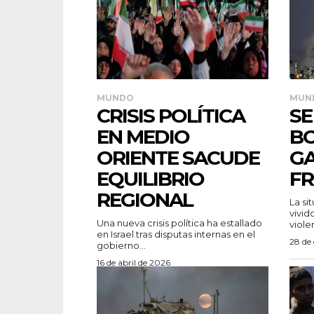
MUNDO
MUN
CRISIS POLÍTICA
SE
EN MEDIO
B
ORIENTE SACUDE
GA
EQUILIBRIO
F
REGIONAL
La si
vivid
Una nueva crisis política ha estallado
violen
en Israel tras disputas internas en el
28 de
gobierno...
16 de abril de 2026