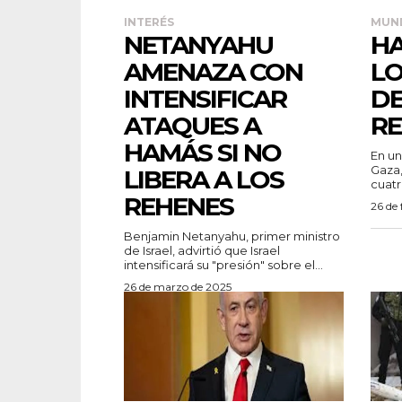
INTERÉS
MUN
NETANYAHU
HA
AMENAZA CON
LO
INTENSIFICAR
DE
ATAQUES A
RE
HAMÁS SI NO
En un
Gaza,
LIBERA A LOS
cuatro
REHENES
26 de 
Benjamin Netanyahu, primer ministro
de Israel, advirtió que Israel
intensificará su "presión" sobre el...
26 de marzo de 2025