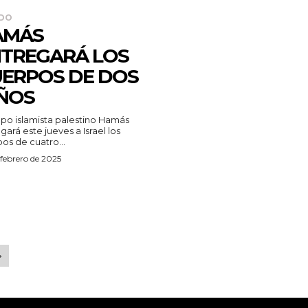
DO
AMÁS
TREGARÁ LOS
ERPOS DE DOS
ÑOS
upo islamista palestino Hamás
gará este jueves a Israel los
os de cuatro...
febrero de 2025