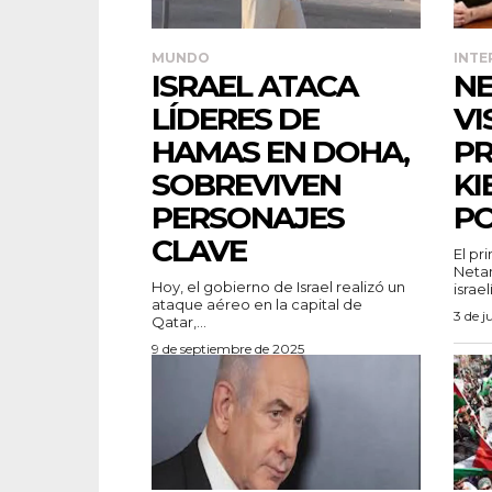
MUNDO
INTE
ISRAEL ATACA
N
LÍDERES DE
VI
HAMAS EN DOHA,
PR
SOBREVIVEN
KI
PERSONAJES
P
CLAVE
El pr
Netan
Hoy, el gobierno de Israel realizó un
israel
ataque aéreo en la capital de
3 de j
Qatar,...
9 de septiembre de 2025