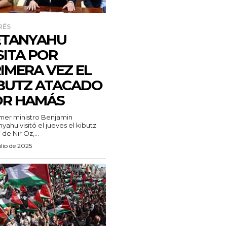
RÉS
ETANYAHU
SITA POR
IMERA VEZ EL
BUTZ ATACADO
OR HAMÁS
imer ministro Benjamin
yahu visitó el jueves el kibutz
í de Nir Oz,...
ulio de 2025