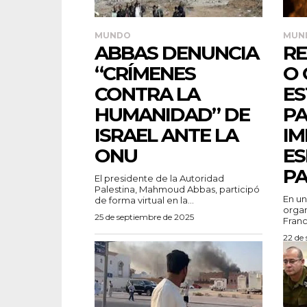
MUNDO
MUN
ABBAS DENUNCIA
RE
“CRÍMENES
O 
CONTRA LA
ES
HUMANIDAD” DE
PA
ISRAEL ANTE LA
IM
ONU
ES
PA
El presidente de la Autoridad
Palestina, Mahmoud Abbas, participó
En un
de forma virtual en la...
organ
25 de septiembre de 2025
Franc
22 de